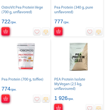
OstroVit Pea Protein Vege
Pea Protein (340 g, pure
(700 g, unflavored)
unflavored)
722
777
грн.
грн.
Pea Protein (700 g, toffee)
PEA Protein Isolate
MyVegan (2.5 kg,
774
unflavoured)
грн.
1 926
грн.