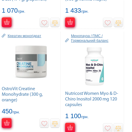
1 070
1 433
грн.
грн.
Креатин моногідрат
Менопауза / ПМС /
Гормональний баланс
OstroVit Creatine
Nutricost Women Myo & D-
Monohydrate (300 g,
Chiro Inositol 2000 mg 120
orange)
capsules
450
грн.
1 100
грн.