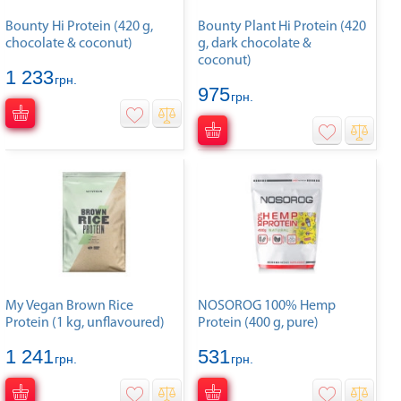
Bounty Hi Protein (420 g,
Bounty Plant Hi Protein (420
chocolate & coconut)
g, dark chocolate &
coconut)
1 233
грн.
975
грн.
My Vegan Brown Rice
NOSOROG 100% Hemp
Protein (1 kg, unflavoured)
Protein (400 g, pure)
1 241
531
грн.
грн.