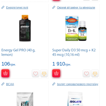
Енергетичні гелі
Окремі вітаміни та мінерали
Energy Gel PRO (40 g,
Super Daily D3 50 mcg + K2
lemon)
45 mcg (10,16 ml)
106
1 910
грн.
грн.
BCAA
Ізолят сироваткового протеїну