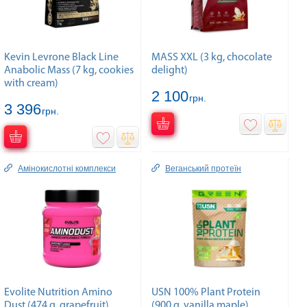
Kevin Levrone Black Line
MASS XXL (3 kg, chocolate
Anabolic Mass (7 kg, cookies
delight)
with cream)
2 100
грн.
3 396
грн.
Амінокислотні комплекси
Веганський протеїн
Evolite Nutrition Amino
USN 100% Plant Protein
Dust (474 g, grapefruit)
(900 g, vanilla maple)