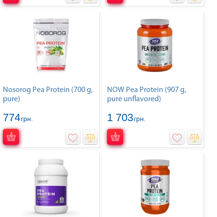
Nosorog Pea Protein (700 g,
NOW Pea Protein (907 g,
pure)
pure unflavored)
774
1 703
грн.
грн.