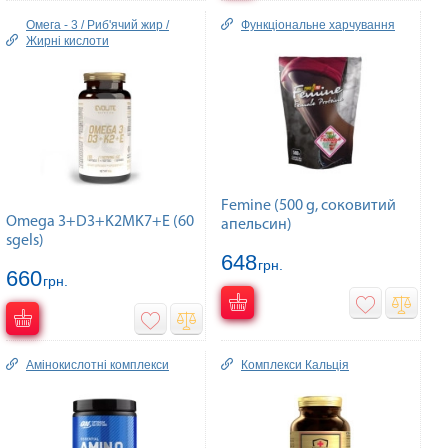
Омега - 3 / Риб'ячий жир /
Функціональне харчування
Жирні кислоти
Femine (500 g, соковитий
Omega 3+D3+K2MK7+E (60
апельсин)
sgels)
648
грн.
660
грн.
Амінокислотні комплекси
Комплекcи Кальція