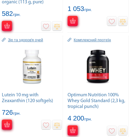
organic (113 g, pure)
1 053
грн.
582
грн.
Зір та здоров'я очей
Комплексний протеїн
Lutein 10 mg with
Optimum Nutrition 100%
Zeaxanthin (120 softgels)
Whey Gold Standard (2,3 kg,
tropical punch)
726
грн.
4 200
грн.