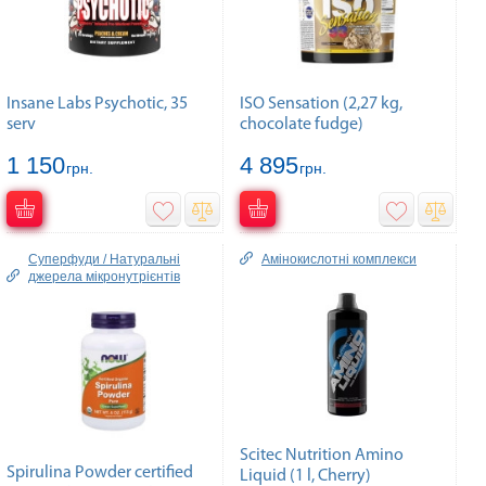
Insane Labs Psychotic, 35
ISO Sensation (2,27 kg,
serv
chocolate fudge)
1 150
4 895
грн.
грн.
Суперфуди / Натуральні
Амінокислотні комплекси
джерела мікронутрієнтів
Scitec Nutrition Amino
Spirulina Powder certified
Liquid (1 l, Cherry)