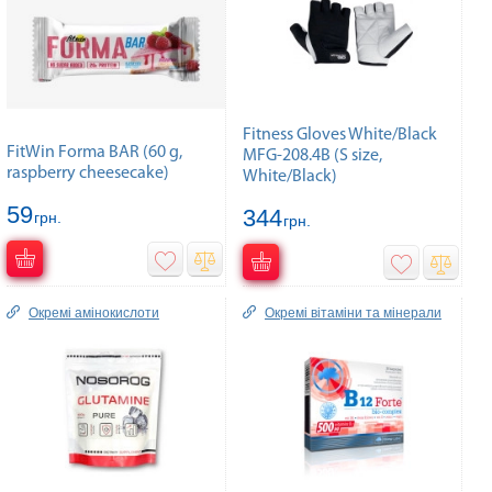
Fitness Gloves White/Black
FitWin Forma BAR (60 g,
MFG-208.4B (S size,
raspberry cheesecake)
White/Black)
59
344
грн.
грн.
Окремі амінокислоти
Окремі вітаміни та мінерали