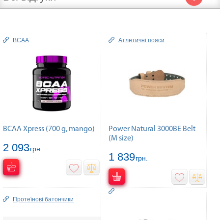
BCAA
Атлетичні пояси
BCAA Xpress (700 g, mango)
Power Natural 3000BE Belt
(M size)
2 093
грн.
1 839
грн.
Протеїнові батончики