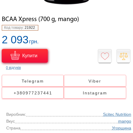
BCAA Xpress (700 g, mango)
Код товару:
21922
2 093
грн.
Купити
0 відгуків
Telegram
Viber
+380977237441
Instagram
Виробник:
Scitec Nutrition
Вкус
mango
Страна
Угорщина