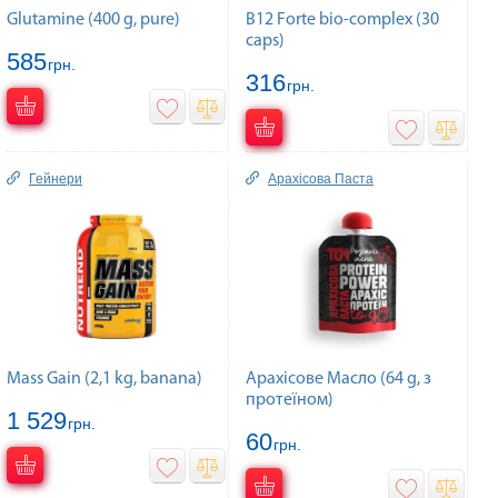
Glutamine (400 g, pure)
B12 Forte bio-complex (30
caps)
585
грн.
316
грн.
Гейнери
Арахісова Паста
Mass Gain (2,1 kg, banana)
Арахісове Масло (64 g, з
протеїном)
1 529
грн.
60
грн.