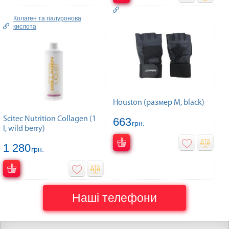
Колаген та гiалуронова
кислота
Houston (размер M, black)
Scitec Nutrition Collagen (1
663
грн.
l, wild berry)
1 280
грн.
Наші телефони