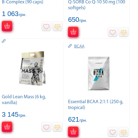
B-Complex (90 caps)
Q-SORB Co Q-10 50 mg (100
softgels)
1 063
грн.
650
грн.
BCAA
Gold Lean Mass (6 kg,
Essential BCAA 2:1:1 (250 g,
vanilla)
tropical)
3 145
грн.
621
грн.