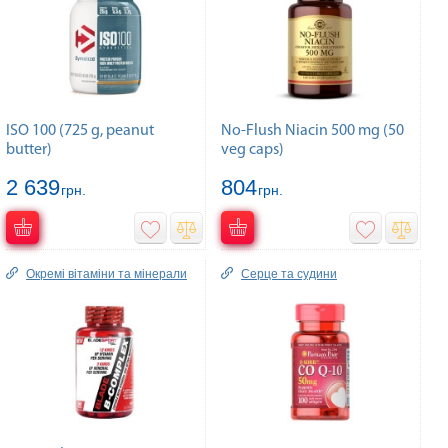
ISO 100 (725 g, peanut
No-Flush Niacin 500 mg (50
butter)
veg caps)
2 639
804
грн.
грн.
Окремі вітаміни та мінерали
Серце та судини