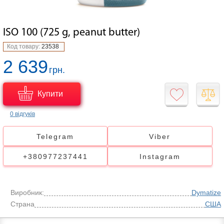
ISO 100 (725 g, peanut butter)
Код товару:
23538
2 639
грн.
Купити
0 відгуків
Telegram
Viber
+380977237441
Instagram
Виробник:
Dymatize
Страна
США