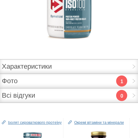
Характеристики
Фото
1
Всі відгуки
0
Ізолят сироваткового протеїну
Окремі вітаміни та мінерали