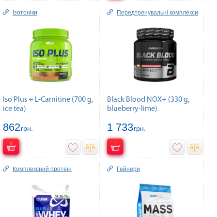
Ізотоніки
Передтренувальні комплекси
Iso Plus + L-Carnitine (700 g,
Black Blood NOX+ (330 g,
ice tea)
blueberry-lime)
862
1 733
грн.
грн.
Комплексний протеїн
Гейнери