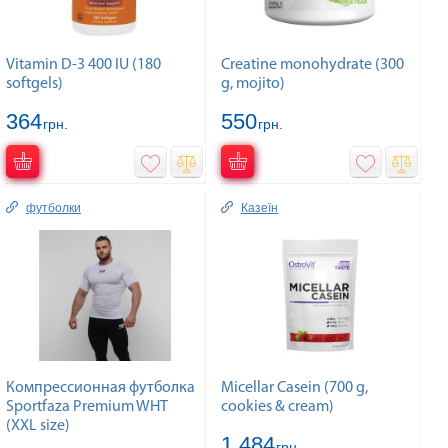
Vitamin D-3 400 IU (180
Creatine monohydrate (300
softgels)
g, mojito)
364
550
грн.
грн.
футболки
Казеїн
Компрессионная футболка
Micellar Casein (700 g,
Sportfaza Premium WHT
cookies & cream)
(XXL size)
1 484
грн.