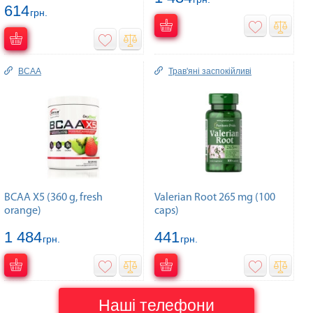
614
грн.
BCAA
Трав'яні заспокійливі
BCAA X5 (360 g, fresh
Valerian Root 265 mg (100
orange)
caps)
1 484
441
грн.
грн.
Наші телефони