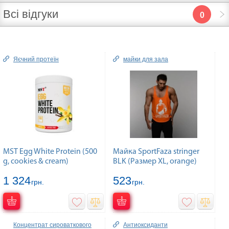
Всі відгуки
0
Яєчний протеїн
майки для зала
MST Egg White Protein (500
Майка SportFaza stringer
g, cookies & cream)
BLK (Размер XL, orange)
1 324
523
грн.
грн.
Концентрат сироваткового
Антиоксиданти