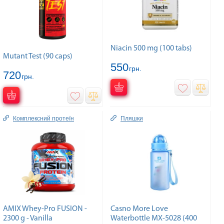
Niacin 500 mg (100 tabs)
Mutant Test (90 caps)
550
грн.
720
грн.
Комплексний протеїн
Пляшки
AMIX Whey-Pro FUSION -
Casno More Love
2300 g - Vanilla
Waterbottle MX-5028 (400