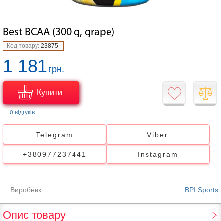
Best BCAA (300 g, grape)
Код товару:
23875
1 181
грн.
Купити
0 відгуків
Telegram
Viber
+380977237441
Instagram
Виробник:
BPI Sports
Опис товару