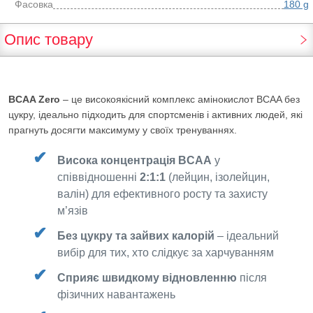
Фасовка
180 g
Опис товару
BCAA Zero
– це високоякісний комплекс амінокислот BCAA без
цукру, ідеально підходить для спортсменів і активних людей, які
прагнуть досягти максимуму у своїх тренуваннях.
Висока концентрація BCAA
у
співвідношенні
2:1:1
(лейцин, ізолейцин,
валін) для ефективного росту та захисту
м’язів
Без цукру та зайвих калорій
– ідеальний
вибір для тих, хто слідкує за харчуванням
Сприяє швидкому відновленню
після
фізичних навантажень