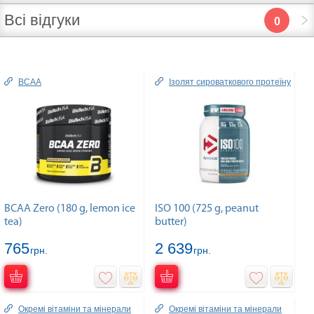
Всі відгуки
0
BCAA
Ізолят сироваткового протеїну
BCAA Zero (180 g, lemon ice
ISO 100 (725 g, peanut
tea)
butter)
765
2 639
грн.
грн.
Окремі вітаміни та мінерали
Окремі вітаміни та мінерали