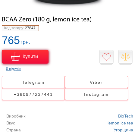
BCAA Zero (180 g, lemon ice tea)
Код товару:
27847
765
грн.
Купити
0 відгуків
Telegram
Viber
+380977237441
Instagram
Виробник:
BioTech
Вкус
lemon ice tea
Страна
Угорщина