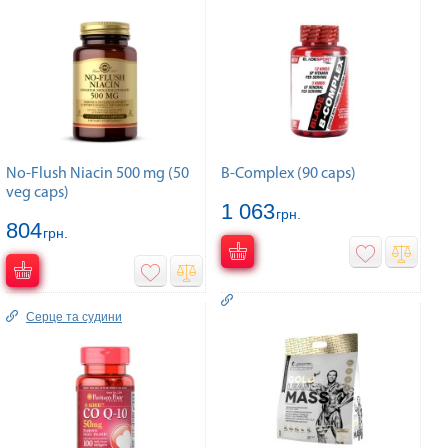
No-Flush Niacin 500 mg (50
B-Complex (90 caps)
veg caps)
1 063
грн.
804
грн.
Серце та судини