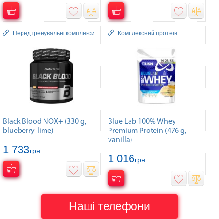
Передтренувальні комплекси
Комплексний протеїн
Black Blood NOX+ (330 g,
Blue Lab 100% Whey
blueberry-lime)
Premium Protein (476 g,
vanilla)
1 733
грн.
1 016
грн.
Наші телефони