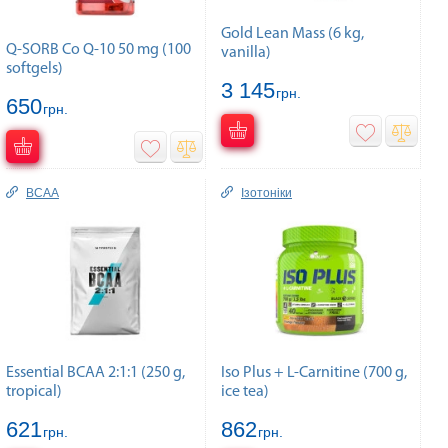
Gold Lean Mass (6 kg,
Q-SORB Co Q-10 50 mg (100
vanilla)
softgels)
3 145
грн.
650
грн.
BCAA
Ізотоніки
Essential BCAA 2:1:1 (250 g,
Iso Plus + L-Carnitine (700 g,
tropical)
ice tea)
621
862
грн.
грн.