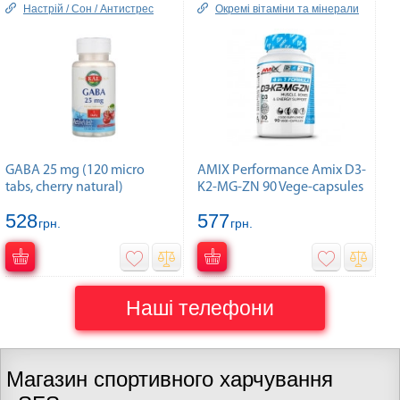
Настрій / Сон / Антистрес
Окремі вітаміни та мінерали
GABA 25 mg (120 micro
AMIX Performance Amix D3-
tabs, cherry natural)
K2-MG-ZN 90 Vege-capsules
528
577
грн.
грн.
Наші телефони
Магазин спортивного харчування