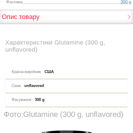
Фасовка
300 g
Опис товару
Характеристики
Glutamine (300 g,
unflavored)
Країна-виробник:
США
Смак:
unflavored
Фасування:
300 g
Фото:
Glutamine (300 g, unflavored)