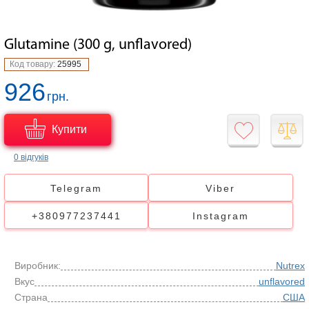
Glutamine (300 g, unflavored)
Код товару:
25995
926
грн.
Купити
0 відгуків
Telegram
Viber
+380977237441
Instagram
Виробник:
Nutrex
Вкус
unflavored
Страна
США