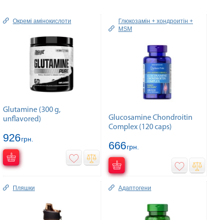
Окремі амінокислоти
Глюкозамін + хондроитін +
MSM
Glutamine (300 g,
Glucosamine Chondroitin
unflavored)
Complex (120 caps)
926
грн.
666
грн.
Пляшки
Адаптогени