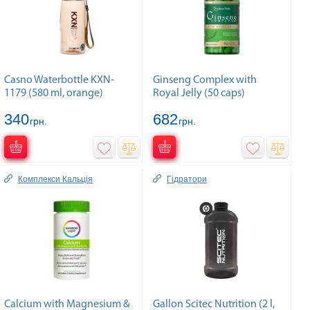
Casno Waterbottle KXN-
Ginseng Complex with
1179 (580 ml, orange)
Royal Jelly (50 caps)
340
682
грн.
грн.
Комплекcи Кальція
Гідратори
Calcium with Magnesium &
Gallon Scitec Nutrition (2 l,