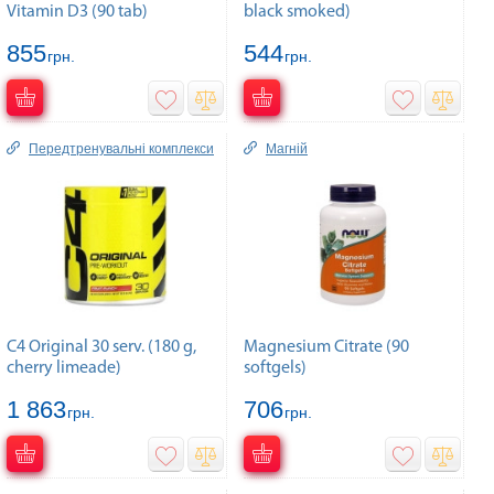
Vitamin D3 (90 tab)
black smoked)
855
544
грн.
грн.
Передтренувальні комплекси
Магній
C4 Original 30 serv. (180 g,
Magnesium Citrate (90
cherry limeade)
softgels)
1 863
706
грн.
грн.