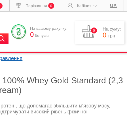
UA
Порівняння
Кабінет
0
0
На вашому рахунку:
На суму:
0
0
0
бонусів
грн
правлення
n 100% Whey Gold Standard (2,3
cream)
ротеїн, що допомагає збільшити м’язову масу,
ідтримувати високий рівень фізичної