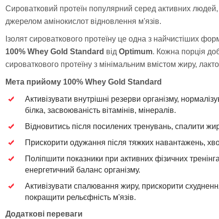
Сироватковий протеїн популярний серед активних людей, о
джерелом амінокислот відновлення м'язів.
Ізолят сироваткового протеїну це одна з найчистіших фор
100% Whey Gold Standard
від
Optimum
. Кожна порція до
сироваткового протеїну з мінімальним вмістом жиру, лакто
Мета прийому 100% Whey Gold Standard
Активізувати внутрішні резерви організму, нормаліз
білка, засвоюваність вітамінів, мінералів.
Відновитись після посилених тренувань, спалити жир
Прискорити одужання після тяжких навантажень, хвор
Поліпшити показники при активних фізичних тренінгах
енергетичний баланс організму.
Активізувати спалювання жиру, прискорити схуднення 
покращити рельєфність м'язів.
Додаткові переваги