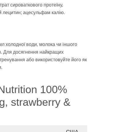
трат сироваткового протеїну,
ий лецитин; ацесульфам калію.
л холодної води, молока чи іншого
я. Для досягнення найкращих
 тренування або використовуйте його як
и.
utrition 100%
g, strawberry &
США