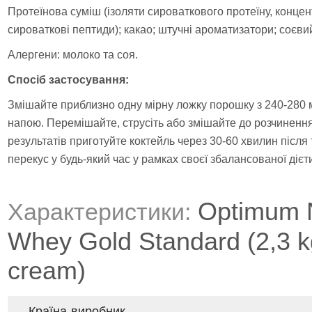
Протеїнова суміш (ізоляти сироваткового протеїну, концен
сироваткові пептиди); какао; штучні ароматизатори; соєв
Алергени: молоко та соя.
Спосіб застосування:
Змішайте приблизно одну мірну ложку порошку з 240-280 м
напою. Перемішайте, струсіть або змішайте до розчиненн
результатів приготуйте коктейль через 30-60 хвилин після
перекус у будь-який час у рамках своєї збалансованої дієт
Optimum N
Характеристики:
Whey Gold Standard (2,3 k
cream)
Країна-виробник