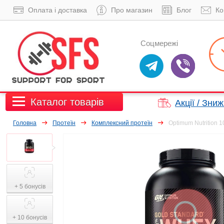
Оплата і доставка
Про магазин
Блог
Ко
Соцмережі
Каталог товарів
Акції / Зни
Головна
Протеїн
Комплексний протеїн
Optimum Nutrition 1
+ 5 бонусів
+ 10 бонусів