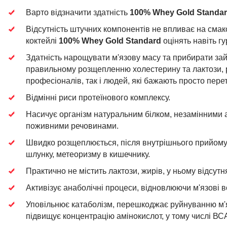
Варто відзначити здатність
100% Whey Gold Standa
Відсутність штучних компонентів не впливає на смак
коктейлі
100% Whey Gold Standard
оцінять навіть г
Здатність нарощувати м'язову масу та прибирати зай
правильному розщепленню холестерину та лактози, 
професіоналів, так і людей, які бажають просто перет
Відмінні риси протеїнового комплексу.
Насичує організм натуральним білком, незамінними 
поживними речовинами.
Швидко розщеплюється, після внутрішнього прийому 
шлунку, метеоризму в кишечнику.
Практично не містить лактози, жирів, у ньому відсутн
Активізує анаболічні процеси, відновлюючи м'язові в
Уповільнює катаболізм, перешкоджає руйнуванню м'я
підвищує концентрацію амінокислот, у тому числі ВС