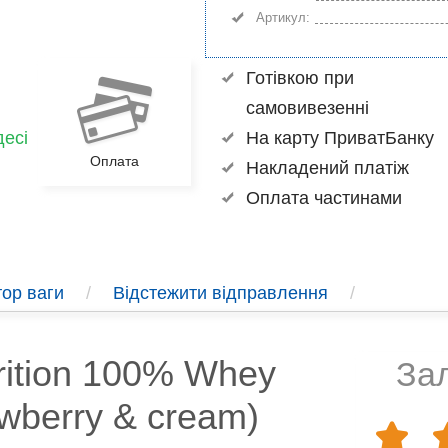
Артикул:
Готівкою при
самовивезенні
есі
На карту ПриватБанку
Оплата
Накладений платіж
Оплата частинами
ор ваги
/
Відстежити відправлення
/
ition 100% Whey
Зал
awberry & cream)