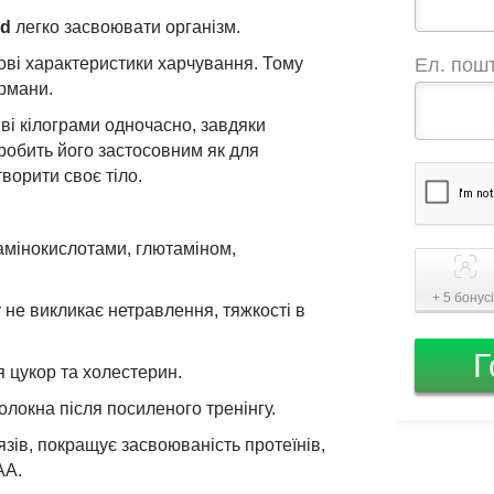
rd
легко засвоювати організм.
ові характеристики харчування. Тому
Ел. пош
урмани.
ві кілограми одночасно, завдяки
робить його застосовним як для
ворити своє тіло.
амінокислотами, глютаміном,
+ 5 бонус
не викликає нетравлення, тяжкості в
Г
я цукор та холестерин.
олокна після посиленого тренінгу.
зів, покращує засвоюваність протеїнів,
АА.