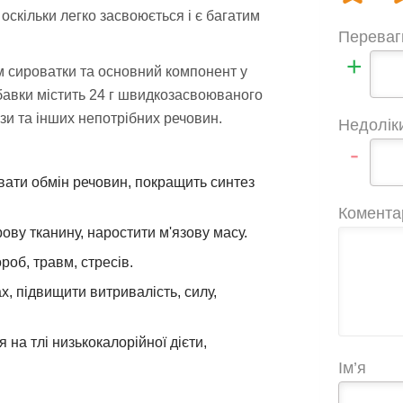
скільки легко засвоюється і є багатим
Переваг
+
м сироватки та основний компонент у
бавки містить 24 г швидкозасвоюваного
зи та інших непотрібних речовин.
Недолік
-
увати обмін речовин, покращить синтез
Комента
ову тканину, наростити м'язову масу.
об, травм, стресів.
, підвищити витривалість, силу,
на тлі низькокалорійної дієти,
Ім’я