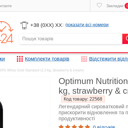
нтакти
Закладки
+38 (0XX) XXX
показати всі номери
жки
Комплекти товарів
Відстежити від
00% Whey Gold Standard (2,3 kg, strawberry & cream)
Optimum Nutritio
kg, strawberry & 
Код товару:
22568
Легендарний сироватковий п
прискорити відновлення та п
продуктивності
0 відгуків