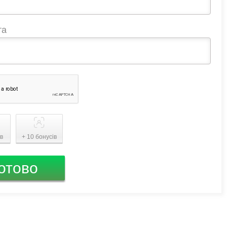
та
ів
+ 10 бонусів
отово