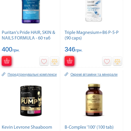
Puritan's Pride HAIR, SKIN &
Triple Magnesium+B6 P-5-P
NAILS FORMULA - 60 таб
(90 caps)
400
346
грн.
грн.
Передтренувальні комплекси
Окремі вітаміни та мінерали
Kevin Levrone Shaaboom
B-Complex '100' (100 tab)