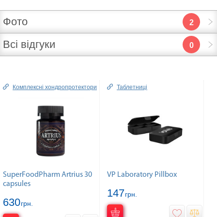
Фото
2
Всі відгуки
0
Комплексні хондропротектори
Таблетниці
SuperFoodPharm Artrius 30
VP Laboratory Pillbox
capsules
147
грн.
630
грн.