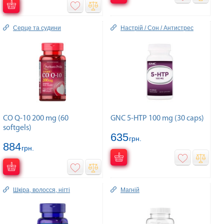
Серце та судини
Настрій / Сон / Антистрес
CO Q-10 200 mg (60
GNC 5-HTP 100 mg (30 caps)
softgels)
635
грн.
884
грн.
Шкіра, волосся, нігті
Магній