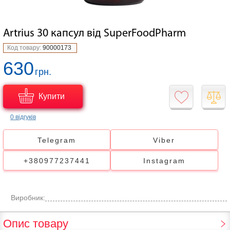
Artrius 30 капсул від SuperFoodPharm
Код товару:
90000173
630
грн.
Купити
0 відгуків
Telegram
Viber
+380977237441
Instagram
Виробник:
Опис товару