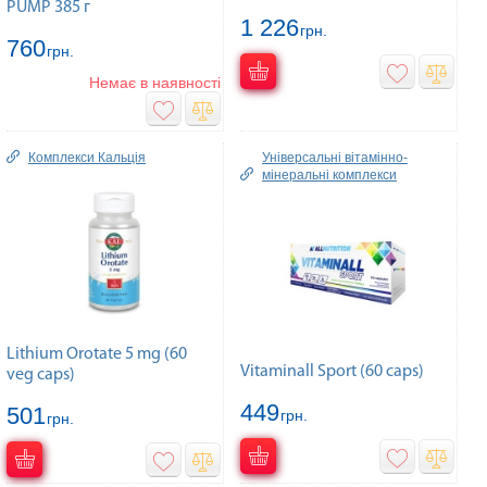
PUMP 385 г
1 226
грн.
760
грн.
Немає в наявності
Комплекcи Кальція
Універсальні вітамінно-
мінеральні комплекси
Lithium Orotate 5 mg (60
Vitaminall Sport (60 caps)
veg caps)
449
501
грн.
грн.