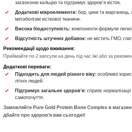
засвоєнню кальцію та підтримує здоров’я кісток.
Додаткові мікроелементи:
бор, цинк та марганець, 
метаболізмі кісткової тканини.
Висока біодоступність:
компоненти формули легко
Відсутність штучних добавок:
не містить ГМО, глю
Рекомендації щодо вживання:
Приймайте по 2 капсули на день під час їжі або за рекоме
Додаткові переваги:
Підходить для людей різного віку:
особливо корис
літніх людей.
Підтримує загальне здоров’я:
сприяє нормалізаці
самопочуття.
Замовляйте Pure Gold Protein Bone Complex в магазині
дбайте про здоров’я вже сьогодні!