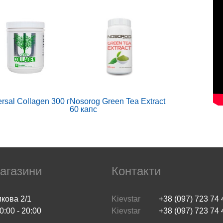
rsal Collagen 300 г
Nosorog Green Tea Extract
60 капс
агазини
Контакти
икова 2/1
Kievstar
+38 (097) 723 74 
0:00 - 20:00
Kievstar
+38 (097) 723 74 
 Men's Sport (90
Bohtal Insulated Tumbler