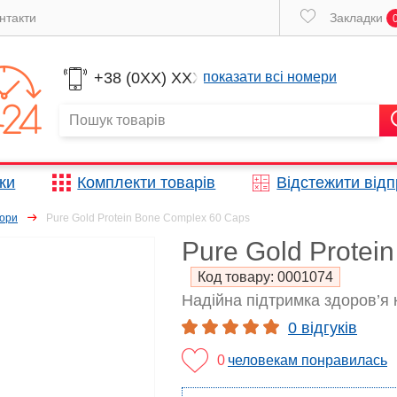
нтакти
Закладки
+38 (0XX) XXX
показати всі номери
жки
Комплекти товарів
Відстежити від
тори
Pure Gold Protein Bone Complex 60 Caps
Pure Gold Protei
Код товару:
0001074
Надійна підтримка здоров’я к
0 відгуків
0
человекам понравилась