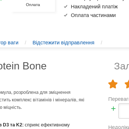
Оплата
Накладений платіж
Оплата частинами
ор ваги
/
Відстежити відправлення
/
otein Bone
Зал
рмула, розроблена для зміцнення
Переваг
тить комплекс вітамінів і мінералів, які
+
 міцність.
 D3 та K2:
сприяє ефективному
Недолік