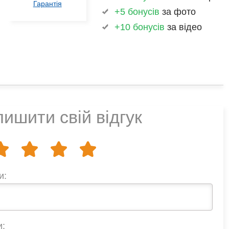
Гарантія
+5 бонусів
за фото
+10 бонусів
за відео
ишити свій відгук
и:
и: