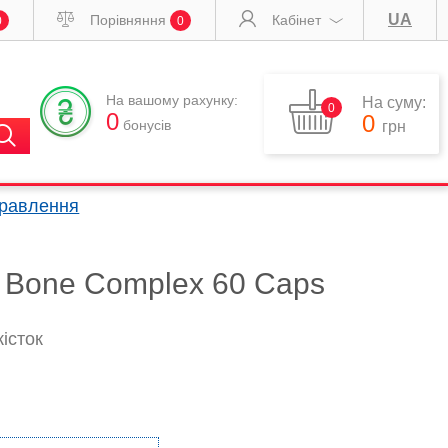
UA
Порівняння
Кабінет
0
0
На вашому рахунку:
На суму:
0
0
0
бонусів
грн
правлення
n Bone Complex 60 Caps
істок