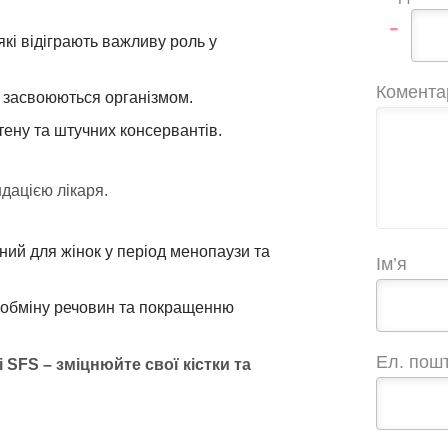
-
які відіграють важливу роль у
Комента
 засвоюються організмом.
тену та штучних консервантів.
ндацією лікаря.
ний для жінок у період менопаузи та
Ім’я
ї обміну речовин та покращенню
Ел. пош
 SFS – зміцнюйте свої кістки та