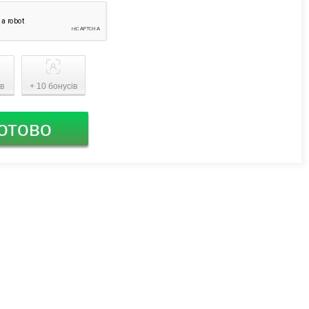
ів
+ 10 бонусів
отово