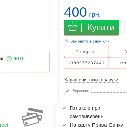
400
грн.
Купити
Замовити в один клік
Telegram
ок
+10
+380977237441
In
Характеристики товару
Виробник:
Готівкою при
самовивезенні
есі
На карту ПриватБанку