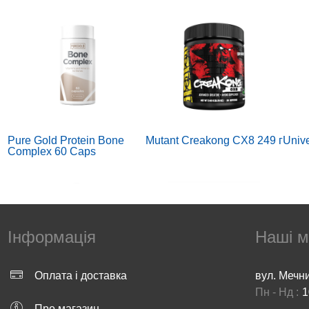
Pure Gold Protein Bone
Mutant Creakong CX8 249 г
Unive
Complex 60 Caps
Інформація
Наші м
Оплата і доставка
вул. Мечн
Пн - Нд :
1
Earths Creation Liquid
7NUTRITION CREATINE
Ultra
Про магазин