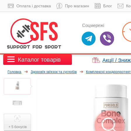
Оплата і доставка
Про магазин
Блог
Ко
Соцмережі
Каталог товарів
Акції / Зни
Головна
Здоров'я зв'язок та суглобів
Комплексні хондропротек
+ 5 бонусів