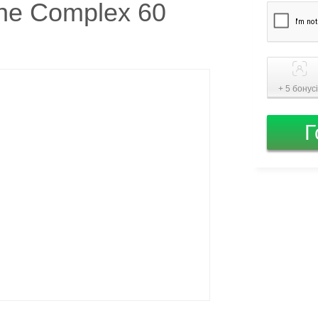
one Complex 60
+ 5 бонус
Г