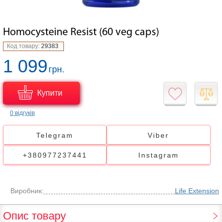
Homocysteine Resist (60 veg caps)
Код товару:
29383
1 099
грн.
Купити
0 відгуків
Telegram
Viber
+380977237441
Instagram
Виробник:
Life Extension
Опис товару