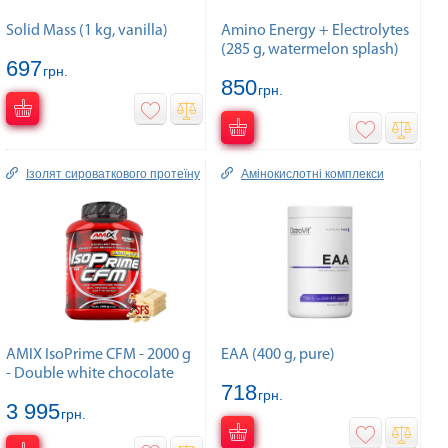
Solid Mass (1 kg, vanilla)
Amino Energy + Electrolytes
(285 g, watermelon splash)
697
грн.
850
грн.
Ізолят сироваткового протеїну
Амінокислотні комплекси
AMIX IsoPrime CFM - 2000 g
EAA (400 g, pure)
- Double white chocolate
718
грн.
3 995
грн.