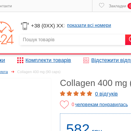
нтакти
Закладки
+38 (0XX) XXX
показати всі номери
жки
Комплекти товарів
Відстежити від
слота
Collagen 400 mg (90 caps)
Collagen 400 mg 
0 відгуків
0
человекам понравилась
582