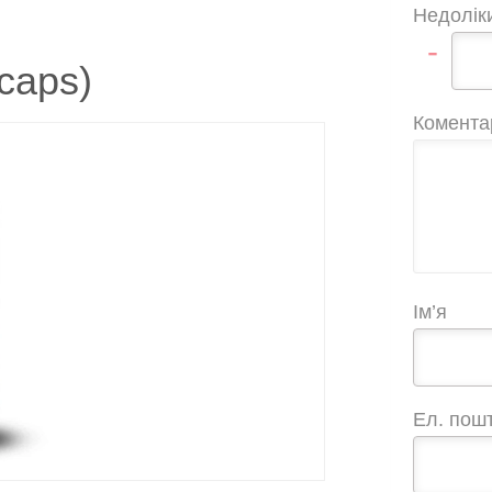
Недолік
-
caps)
Комента
Ім’я
Ел. пош