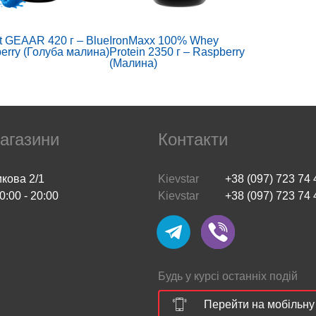
t GEAAR 420 г – Blue
IronMaxx 100% Whey
erry (Голуба малина)
Protein 2350 г – Raspberry
(Малина)
агазини
Контакти
икова 2/1
Kievstar
+38 (097) 723 74 
0:00 - 20:00
Kievstar
+38 (097) 723 74 
gold Protein Compact
CASTE Maxx Circus
 GOLD 1000 g (Triple
Energy Drink (250
olate)
ml,pinneberry and guava)