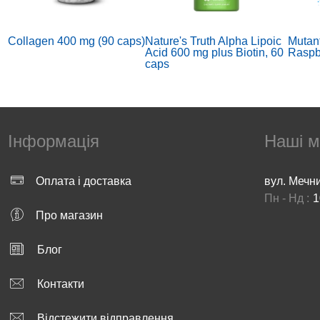
Collagen 400 mg (90 caps)
Nature's Truth Alpha Lipoic
Mutan
Acid 600 mg plus Biotin, 60
Raspb
caps
Інформація
Наші м
Оплата і доставка
вул. Мечн
Пн - Нд :
1
Про магазин
Flexit Drink Gold + Flexit
AMIX Mr. Popper´s
Pure
Gold Gel 100 ml (400 g +
RiceMash 1500 g Peanut
Whey
100ml, orange)
Butter Cookies
Choc
Блог