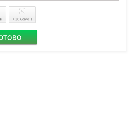
ів
+ 10 бонусів
отово