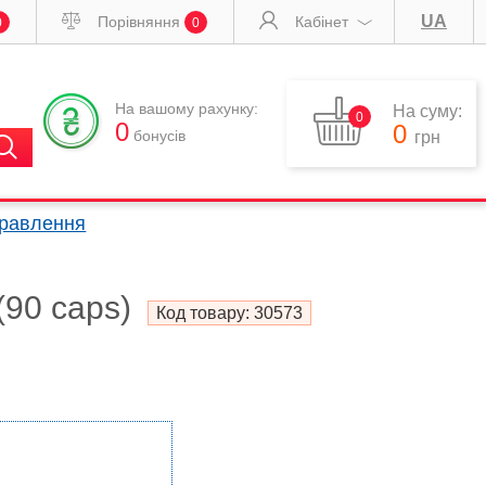
UA
Порівняння
Кабінет
0
0
На вашому рахунку:
На суму:
0
0
0
бонусів
грн
правлення
(90 caps)
Код товару:
30573