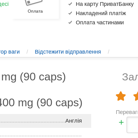
есі
На карту ПриватБанку
Оплата
Накладений платіж
Оплата частинами
ор ваги
/
Відстежити відправлення
/
 mg (90 caps)
Зал
400 mg (90 caps)
Переваг
+
Англія