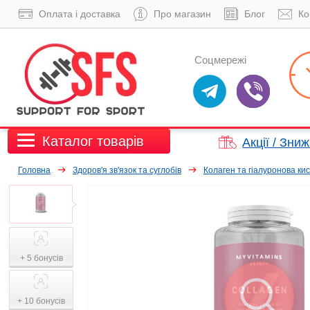
Оплата і доставка
Про магазин
Блог
Ко
Соцмережі
Каталог товарів
Акції / Зни
Головна
Здоров'я зв'язок та суглобів
Колаген та гiалуронова ки
+ 5 бонусів
+ 10 бонусів