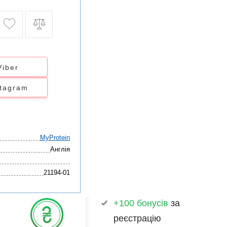
Viber
stagram
MyProtein
Англія
21194-01
+100 бонусів
за
реєстрацію