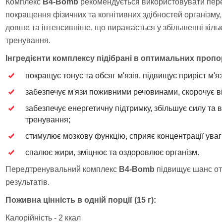
Комплекс
B4-Bomb
рекомендується використовувати пер
покращення фізичних та когнітивних здібностей організму
довше та інтенсивніше, що виражається у збільшенні кілько
тренування.
Інгредієнти комплексу підібрані в оптимальних пропор
покращує тонус та обсяг м'язів, підвищує приріст м'я
забезпечує м'язи поживними речовинами, скорочує в
забезпечує енергетичну підтримку, збільшує силу та 
тренування;
стимулює мозкову функцію, сприяє концентрації уваг
спалює жири, зміцнює та оздоровлює організм.
Передтренувальний комплекс
B4-Bomb
підвищує шанс о
результатів.
Поживна цінність в одній порції (15 г):
Калорійність - 2 ккал