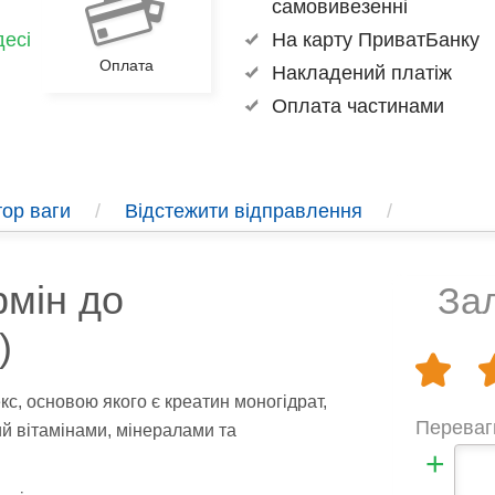
самовивезенні
есі
На карту ПриватБанку
Оплата
Накладений платіж
Оплата частинами
ор ваги
/
Відстежити відправлення
/
мін до
Зал
)
с, основою якого є креатин моногідрат,
Переваг
ий вітамінами, мінералами та
+