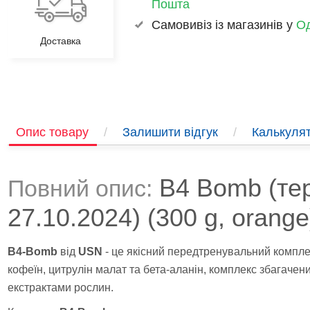
Пошта
Самовивіз із магазинів у
Од
Доставка
Опис товару
/
Залишити відгук
/
Калькулят
B4 Bomb (тер
Повний опис:
27.10.2024) (300 g, orange
B4-Bomb
від
USN
- це якісний передтренувальний комплек
кофеїн, цитрулін малат та бета-аланін, комплекс збагачен
екстрактами рослин.