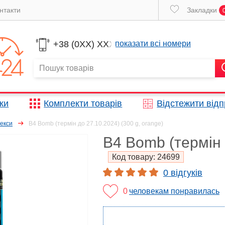
нтакти
Закладки
+38 (0XX) XXX
показати всі номери
жки
Комплекти товарів
Відстежити від
екси
B4 Bomb (термін до 27.10.2024) (300 g, orange)
B4 Bomb (термін 
Код товару:
24699
0 відгуків
0
человекам понравилась