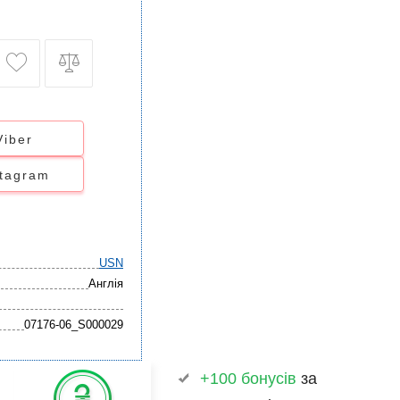
Viber
stagram
USN
Англія
07176-06_S000029
+100 бонусів
за