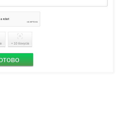
ів
+ 10 бонусів
отово