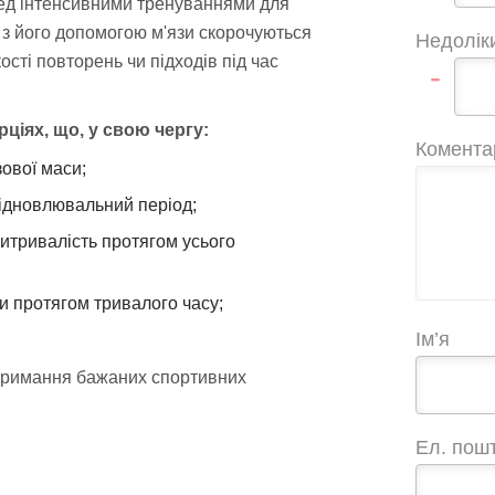
ед інтенсивними тренуваннями для
, з його допомогою м'язи скорочуються
Недолік
сті повторень чи підходів під час
-
ціях, що, у свою чергу:
Комента
зової маси;
ідновлювальний період;
витривалість протягом усього
и протягом тривалого часу;
Ім’я
тримання бажаних спортивних
Ел. пош