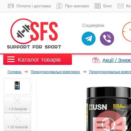
Оплата і доставка
Про магазин
Блог
Ко
Соцмережі
Каталог товарів
Акції / Зни
Головна
Передтренувальні комплекси
Передтренувальні компл
+ 5 бонусів
+ 10 бонусів