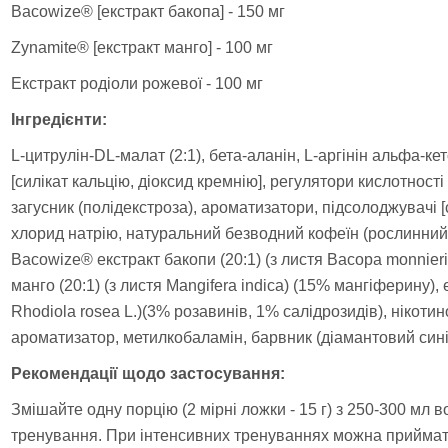
Bacowize® [екстракт бакопа] - 150 мг
Zynamite® [екстракт манго] - 100 мг
Екстракт родіоли рожевої - 100 мг
Інгредієнти:
L-цитрулін-DL-малат (2:1), бета-аланін, L-аргінін альфа-ке
[силікат кальцію, діоксид кремнію], регулятори кислотності
загусник (полідекстроза), ароматизатори, підсолоджувачі 
хлорид натрію, натуральний безводний кофеїн (рослинний 
Bacowize® екстракт бакопи (20:1) (з листя Bacopa monnieri
манго (20:1) (з листя Mangifera indica) (15% мангіферину), 
Rhodiola rosea L.)(3% розавинів, 1% салідрозидів), нікоти
ароматизатор, метилкобаламін, барвник (діамантовий сині
Рекомендації щодо застосування:
Змішайте одну порцію (2 мірні ложки - 15 г) з 250-300 мл 
тренування. При інтенсивних тренуваннях можна приймати 2