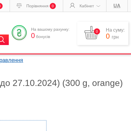
UA
Порівняння
Кабінет
0
0
На вашому рахунку:
На суму:
0
0
0
бонусів
грн
правлення
до 27.10.2024) (300 g, orange)