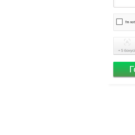
+ 5 бонус
Г