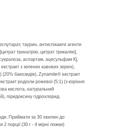
тоглутарат, таурин, антиспікаючі агенти
 [цитрат тринатрію, цитрат трикалію],
[сукралоза, аспартам, ацесульфам К],
екстракт з зелених кавових зерен),
) (20% бакозидів), Zynamite® екстракт
екстракт родіоли рожевої (5:1) (з коріння
нова кислота, натуральний
й), піридоксину гідрохлорид.
води. Приймати за 30 хвилин до
 порції (30 г - 4 мірні ложки)