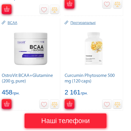
BCAA
Протизапальні
OstroVit BCAA+Glutamine
Curcumin Phytosome 500
(200 g, pure)
mg (120 caps)
458
2 161
грн.
грн.
Наші телефони