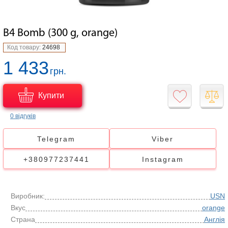
B4 Bomb (300 g, orange)
Код товару:
24698
1 433
грн.
Купити
0 відгуків
Telegram
Viber
+380977237441
Instagram
Виробник:
USN
Вкус
orange
Страна
Англія