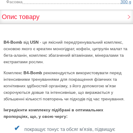
Фасовка
300 g
Опис товару
B4-Bomb
від
USN
- це якісний передтренувальний комплекс,
основою якого є креатин моногідрат, кофеїн, цитрулін малат та
бета-аланін, комплекс збагачений вітамінами, мінералами та
екстрактами рослин.
Комплекс
B4-Bomb
рекомендується використовувати перед
інтенсивними тренуваннями для покращення фізичних та
когнітивних здібностей організму, з його допомогою м'язи
скорочуються довше та інтенсивніше, що виражається у
збільшенні кількості повторень чи підходів під час тренування.
Інгредієнти комплексу підібрані в оптимальних
пропорціях, що, у свою чергу:
покращує тонус та обсяг м'язів, підвищує