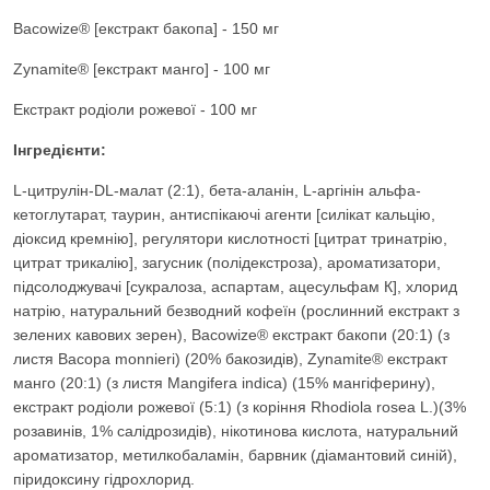
Bacowize® [екстракт бакопа] - 150 мг
Zynamite® [екстракт манго] - 100 мг
Екстракт родіоли рожевої - 100 мг
Інгредієнти:
L-цитрулін-DL-малат (2:1), бета-аланін, L-аргінін альфа-
кетоглутарат, таурин, антиспікаючі агенти [силікат кальцію,
діоксид кремнію], регулятори кислотності [цитрат тринатрію,
цитрат трикалію], загусник (полідекстроза), ароматизатори,
підсолоджувачі [сукралоза, аспартам, ацесульфам К], хлорид
натрію, натуральний безводний кофеїн (рослинний екстракт з
зелених кавових зерен), Bacowize® екстракт бакопи (20:1) (з
листя Bacopa monnieri) (20% бакозидів), Zynamite® екстракт
манго (20:1) (з листя Mangifera indica) (15% мангіферину),
екстракт родіоли рожевої (5:1) (з коріння Rhodiola rosea L.)(3%
розавинів, 1% салідрозидів), нікотинова кислота, натуральний
ароматизатор, метилкобаламін, барвник (діамантовий синій),
піридоксину гідрохлорид.