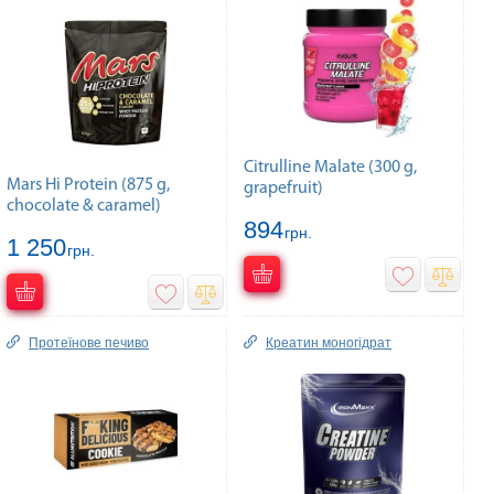
Citrulline Malate (300 g,
Mars Hi Protein (875 g,
grapefruit)
chocolate & caramel)
894
грн.
1 250
грн.
Протеїнове печиво
Креатин моногідрат