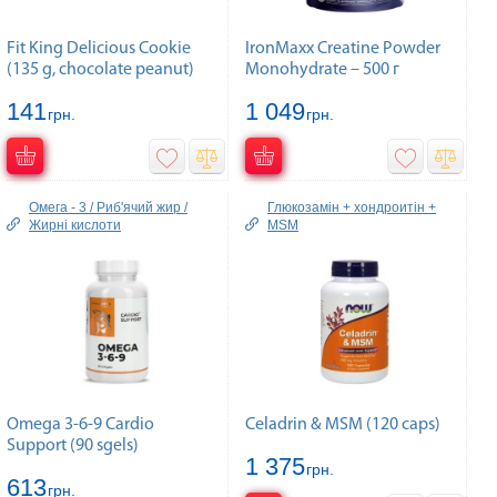
Fit King Delicious Cookie
IronMaxx Creatine Powder
(135 g, chocolate peanut)
Monohydrate – 500 г
141
1 049
грн.
грн.
Омега - 3 / Риб'ячий жир /
Глюкозамін + хондроитін +
Жирні кислоти
MSM
Omega 3-6-9 Cardio
Celadrin & MSM (120 caps)
Support (90 sgels)
1 375
грн.
613
грн.