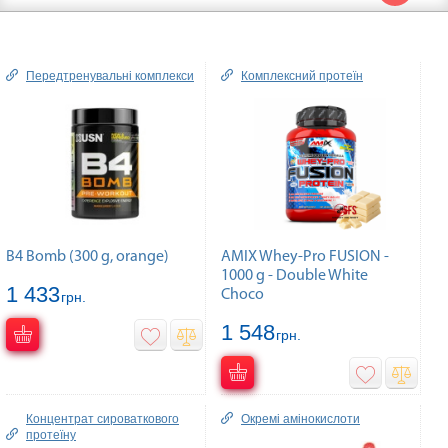
Передтренувальні комплекси
Комплексний протеїн
B4 Bomb (300 g, orange)
AMIX Whey-Pro FUSION -
1000 g - Double White
1 433
Choco
грн.
1 548
грн.
Концентрат сироваткового
Окремі амінокислоти
протеїну