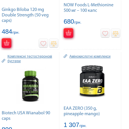
NOW Foods L-Methionine
Ginkgo Biloba 120 mg
500 мг – 100 капс
Double Strength (50 veg
680
caps)
грн.
484
грн.
Комплексні тестостеронові
Амінокислотні комплекси
бустери
EAA ZERO (350 g,
Biotech USA Wianabol 90
pineapple-mango)
caps
1 307
грн.