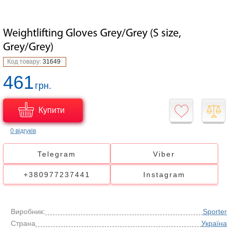
Weightlifting Gloves Grey/Grey (S size,
Grey/Grey)
Код товару:
31649
461
грн.
Купити
0 відгуків
Telegram
Viber
+380977237441
Instagram
Виробник:
Sporter
Страна
Україна