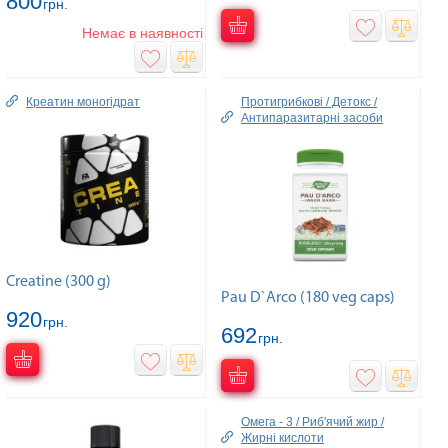
800
грн.
Немає в наявності
Креатин моногідрат
Протигрибкові / Детокс /
Антипаразитарні засоби
Creatine (300 g)
Pau D`Arco (180 veg caps)
920
грн.
692
грн.
Омега - 3 / Риб'ячий жир /
Жирні кислоти