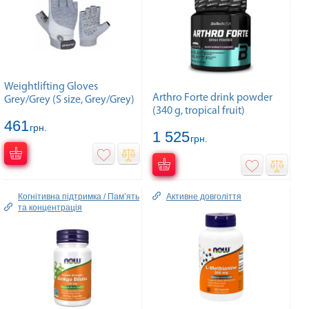
Weightlifting Gloves
Arthro Forte drink powder
Grey/Grey (S size, Grey/Grey)
(340 g, tropical fruit)
461
грн.
1 525
грн.
Когнітивна підтримка / Пам’ять
Активне довголіття
та концентрація