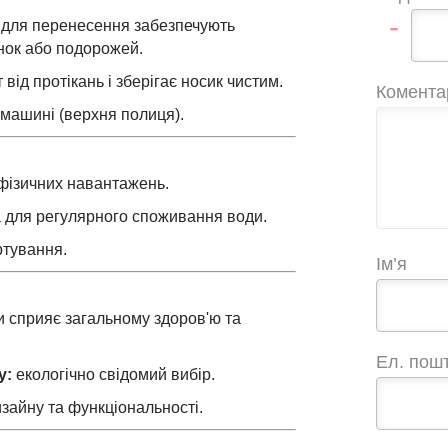
-
 для перенесення забезпечують
нок або подорожей.
від протікань і зберігає носик чистим.
Комента
 машині (верхня полиця).
с фізичних навантажень.
ма для регулярного споживання води.
ртування.
Ім’я
 сприяє загальному здоров'ю та
Ел. пош
у:
екологічно свідомий вибір.
зайну та функціональності.