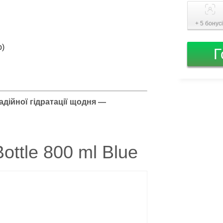
+ 5 бонус
р)
Г
надійної гідратації щодня —
Bottle 800 ml Blue