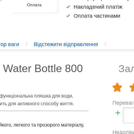
Оплата
Накладений платіж
Оплата частинами
ор ваги
/
Відстежити відправлення
/
n Water Bottle 800
Зал
функціональна пляшка для води,
Переваг
дить для активного способу життя.
+
кого, легкого та прозорого матеріалу,
Недолік