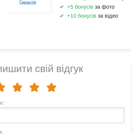
Гарантія
+5 бонусів
за фото
+10 бонусів
за відео
ишити свій відгук
и:
и: