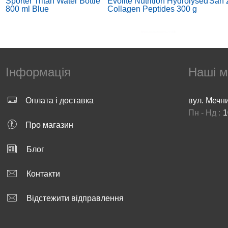
Sporter Tritan Water Bottle
Evolite Nutrition Hydrolysed
San 
800 ml Blue
Collagen Peptides 300 g
Інформація
Наші м
Оплата і доставка
вул. Мечн
Пн - Нд :
1
AMIX IsoPrime CFM - 2000
Nutrex Lipo-6 RX 60 liqui-
MASS
Про магазин
g - Banana
caps
vanil
Блог
Контакти
Відстежити відправлення