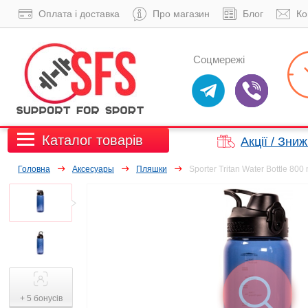
Оплата і доставка
Про магазин
Блог
Ко
Соцмережі
Каталог товарів
Акції / Зни
Головна
Аксесуары
Пляшки
Sporter Tritan Water Bottle 800
+ 5 бонусів