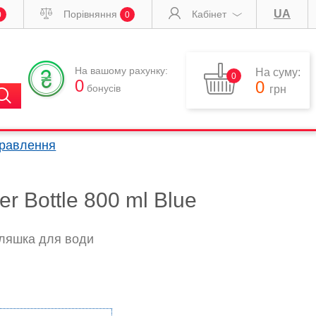
UA
Порівняння
Кабінет
0
0
На вашому рахунку:
На суму:
0
0
0
бонусів
грн
правлення
er Bottle 800 ml Blue
пляшка для води