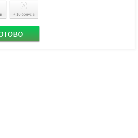
ів
+ 10 бонусів
отово