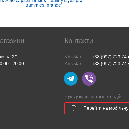
ZMA 90 caps
Smartkids Healthy Eyes (30
gummies, orange)
агазини
Контакти
икова 2/1
Kievstar
+38 (097) 723 74 
0:00 - 20:00
Kievstar
+38 (097) 723 74 
 XXL (1 kg, caramel
Probiotic-10 25 Billion (50
la)
veg caps)
Будь у курсі останніх подій
Перейти на мобільну