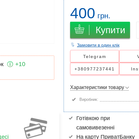
400
грн.
Купити
Замовити в один клік
Telegram
ок
+10
+380977237441
In
Характеристики товару
Виробник:
Готівкою при
самовивезенні
есі
На карту ПриватБанку