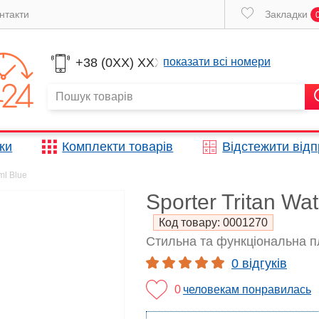
нтакти
Закладки
+38 (0XX) XXX
показати всі номери
жки
Комплекти товарів
Відстежити від
 ml Blue
Sporter Tritan Wat
Код товару:
0001270
Стильна та функціональна 
0 відгуків
0
человекам понравилась