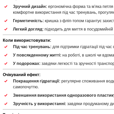
Зручний дизайн:
ергономічна форма та м'яка петля
комфортне використання під час тренувань, прогуля
Герметичність:
кришка з фліп-топом гарантує захист 
Легкий догляд:
підходить для миття в посудомийній
Коли використовувати:
Під час тренувань:
для підтримки гідратації під ча
У повсякденному житті:
на роботі, в школі чи вдо
У подорожах:
завдяки легкості та зручності транспо
Очікуваний ефект:
Покращення гідратації:
регулярне споживання води
самопочуттю.
Зменшення використання одноразового пластик
Зручність у використанні:
завдяки продуманому ди