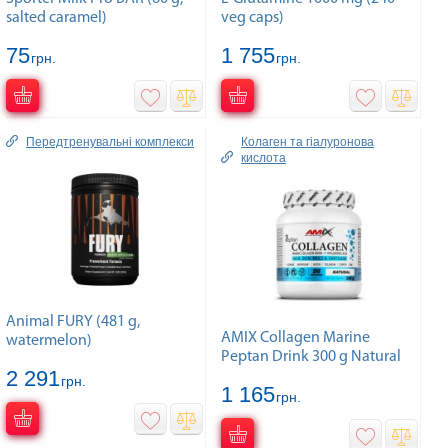
salted caramel)
veg caps)
75
1 755
грн.
грн.
Передтренувальні комплекси
Колаген та гiалуронова
кислота
Animal FURY (481 g,
AMIX Collagen Marine
watermelon)
Peptan Drink 300 g Natural
2 291
грн.
1 165
грн.