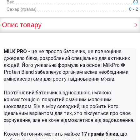
Вес
60
Сахар (грамм)
0 - 2
Опис товару
MILK PRO
- це не просто батончик, це повноцінне
джерело білка, розроблений спеціально для активних
людей. Його унікальна формула на основі MilkPro ®
Protein Blend забезпечує організм всіма необхідними
амінокислотами для росту і відновлення м'язів.
Протеїновий батончик з однорідною і м'якою
консистенцією, покритий смачним молочним
шоколадом. Він в міру солодкий, що робить його
ідеальним варіантом для тих, хто піклується про своє
харчування, але не хоче відмовлятися від задоволення.
Кожен батончик містить майже
17 грамів білка
, що