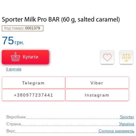
Sporter Milk Pro BAR (60 g, salted caramel)
Код товару:
0001379
75
грн.
Купити
0 відгуків
Telegram
Viber
+380977237441
Instagram
Виробник:
Sporter
Страна
Україна
Вкус
Солона карамель