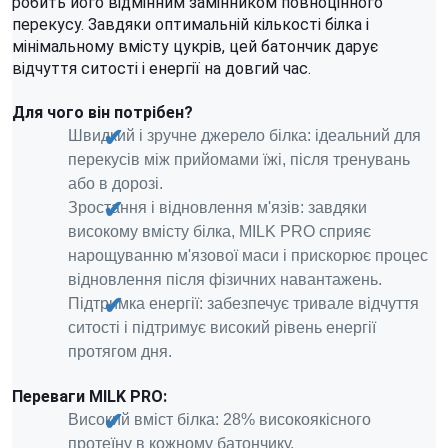
робить його відмінним замінником повноцінного
перекусу. Завдяки оптимальній кількості білка і
мінімальному вмісту цукрів, цей батончик дарує
відчуття ситості і енергії на довгий час.
Для чого він потрібен?
Швидкий і зручне джерело білка: ідеальний для
перекусів між прийомами їжі, після тренувань
або в дорозі.
Зростання і відновлення м'язів: завдяки
високому вмісту білка, MILK PRO сприяє
нарощуванню м'язової маси і прискорює процес
відновлення після фізичних навантажень.
Підтримка енергії: забезпечує тривале відчуття
ситості і підтримує високий рівень енергії
протягом дня.
Переваги MILK PRO:
Високий вміст білка: 28% високоякісного
протеїну в кожному батончику.