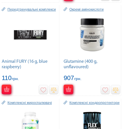
Передтренувальні комплекси
Окремі амінокислоти
Animal FURY (16 g, blue
Glutamine (400 g,
raspberry)
unflavoured)
110
907
грн.
грн.
Комплексні жироспалювачі
Комплексні хондропротектори