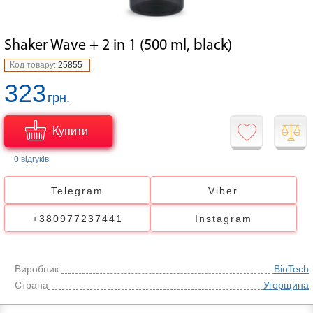
Shaker Wave + 2 in 1 (500 ml, black)
Код товару:
25855
323
грн.
Купити
0 відгуків
Telegram
Viber
+380977237441
Instagram
Виробник:
BioTech
Страна
Угорщина