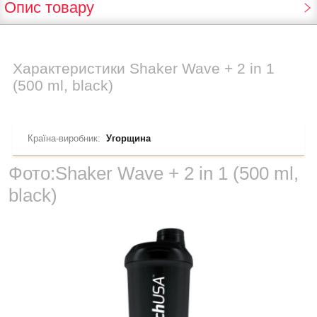
Опис товару
Характеристики
Shaker Wave + 2 in 1
(500 ml, black)
Країна-виробник:
Угорщина
Фото:
Shaker Wave + 2 in 1 (500 ml,
black)