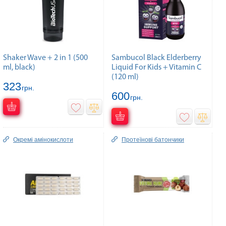
Shaker Wave + 2 in 1 (500
Sambucol Black Elderberry
ml, black)
Liquid For Kids + Vitamin C
(120 ml)
323
грн.
600
грн.
Окремі амінокислоти
Протеїнові батончики