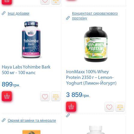
Інші добавки
Концентрат сироваткового
протеїну
Haya Labs Yohimbe Bark
IronMaxx 100% Whey
500 мг - 100 капс
Protein 2350 г – Lemon-
899
Yoghurt (Лимон-Йогурт)
грн.
3 859
грн.
Окремі вітаміни та мінерали