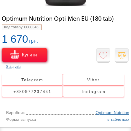
Optimum Nutrition Opti-Men EU (180 tab)
Код товару:
0000346
1 670
грн.
Купити
0 відгуків
Telegram
Viber
+380977237441
Instagram
Виробник:
Optimum Nutrition
Форма выпуска
в таблетках