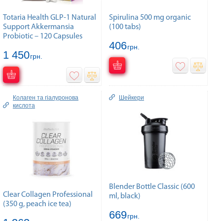
Totaria Health GLP-1 Natural
Spirulina 500 mg organic
Support Akkermansia
(100 tabs)
Probiotic – 120 Capsules
406
грн.
1 450
грн.
Колаген та гiалуронова
Шейкери
кислота
Blender Bottle Classic (600
Clear Collagen Professional
ml, black)
(350 g, peach ice tea)
669
грн.