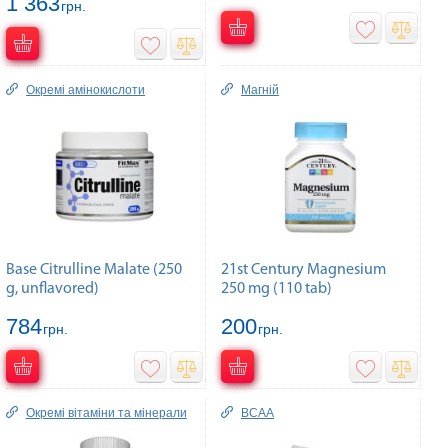
1 363
грн.
Окремі амінокислоти
Магній
Base Citrulline Malate (250
21st Century Magnesium
g, unflavored)
250 mg (110 tab)
784
200
грн.
грн.
Окремі вітаміни та мінерали
BCAA