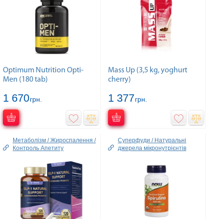
Optimum Nutrition Opti-
Mass Up (3,5 kg, yoghurt
Men (180 tab)
cherry)
1 670
1 377
грн.
грн.
Метаболізм / Жироспалення /
Суперфуди / Натуральні
Контроль Апетиту
джерела мікронутрієнтів