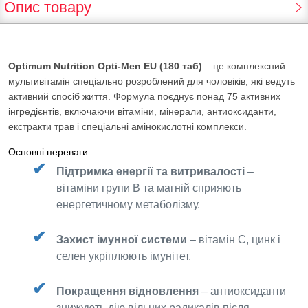
Опис товару
Optimum Nutrition Opti-Men EU (180 таб)
– це комплексний
мультивітамін спеціально розроблений для чоловіків, які ведуть
активний спосіб життя. Формула поєднує понад 75 активних
інгредієнтів, включаючи вітаміни, мінерали, антиоксиданти,
екстракти трав і спеціальні амінокислотні комплекси.
Основні переваги:
Підтримка енергії та витривалості
–
вітаміни групи B та магній сприяють
енергетичному метаболізму.
Захист імунної системи
– вітамін С, цинк і
селен укріплюють імунітет.
Покращення відновлення
– антиоксиданти
знижують дію вільних радикалів після