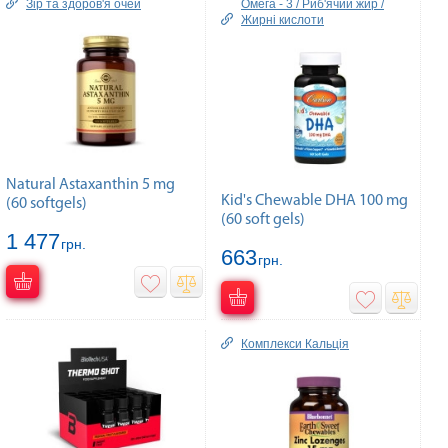
Зір та здоров'я очей
Омега - 3 / Риб'ячий жир /
Жирні кислоти
Natural Astaxanthin 5 mg
Kid's Chewable DHA 100 mg
(60 softgels)
(60 soft gels)
1 477
грн.
663
грн.
Комплекcи Кальція