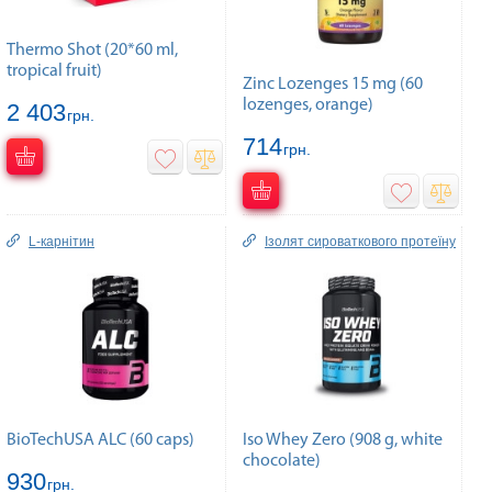
Thermo Shot (20*60 ml,
tropical fruit)
Zinc Lozenges 15 mg (60
lozenges, orange)
2 403
грн.
714
грн.
L-карнітин
Ізолят сироваткового протеїну
BioTechUSA ALC (60 caps)
Iso Whey Zero (908 g, white
chocolate)
930
грн.