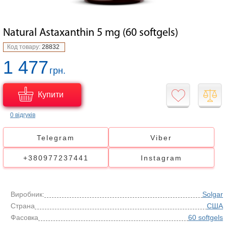
Natural Astaxanthin 5 mg (60 softgels)
Код товару:
28832
1 477
грн.
Купити
0 відгуків
Telegram
Viber
+380977237441
Instagram
Виробник:
Solgar
Страна
США
Фасовка
60 softgels