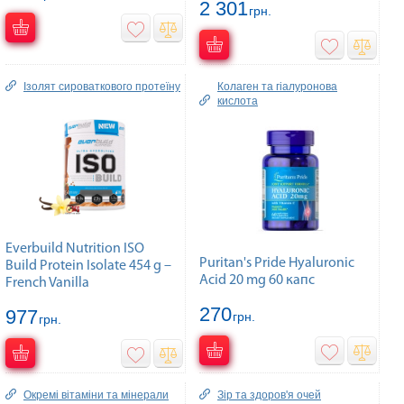
2 301
грн.
Ізолят сироваткового протеїну
Колаген та гiалуронова
кислота
Everbuild Nutrition ISO
Puritan's Pride Hyaluronic
Build Protein Isolate 454 g –
Acid 20 mg 60 капс
French Vanilla
270
977
грн.
грн.
Окремі вітаміни та мінерали
Зір та здоров'я очей