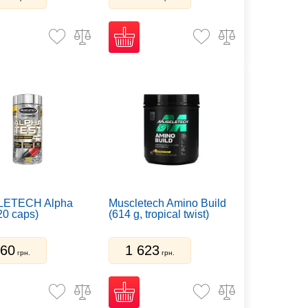
цукру, глютену, лактози
.
реального результату.
ETECH Alpha
Muscletech Amino Build
20 caps)
(614 g, tropical twist)
560
1 623
грн.
грн.