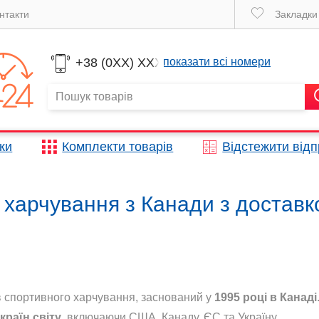
нтакти
Закладк
+38 (0XX) XXX
показати всі номери
жки
Комплекти товарів
Відстежити від
 харчування з Канади з достав
в спортивного харчування, заснований у
1995 році в Канаді
 країн світу
, включаючи США, Канаду, ЄС та Україну.