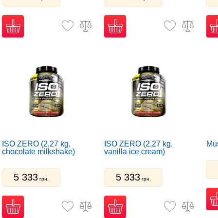
Test HD®
— тестобустери на натуральній основі
Уся продукція MuscleTech виготовляється згідно з норма
MuscleTech — це вибір професіоналів: бодібілдерів, кросфі
ISO ZERO (2,27 kg,
ISO ZERO (2,27 kg,
Mus
chocolate milkshake)
vanilla ice cream)
5 333
5 333
грн.
грн.