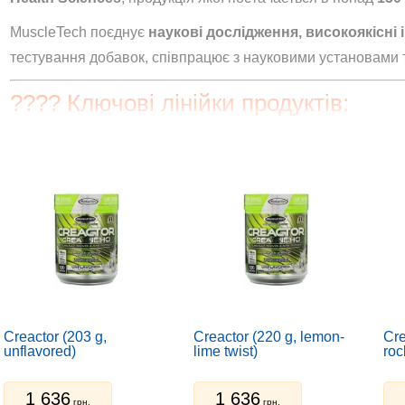
MuscleTech поєднує
наукові дослідження, високоякісні і
тестування добавок, співпрацює з науковими установами
???? Ключові лінійки продуктів:
Nitro-Tech®
— ізолят + креатин для м’язового ро
Hydroxycut®
— ліпотропні комплекси для змен
Cell-Tech®
— швидкий креатиновий транспорт +
Clear Muscle®
— передова HMB-формула
Vapor X5®
— потужний предтрен з кофеїном та 
Creactor (203 g,
Creactor (220 g, lemon-
Cre
unflavored)
lime twist)
roc
Amino Build®
— амінокислоти з BCAA, таурином 
1 636
1 636
грн.
грн.