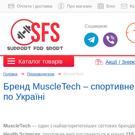
Оплата і доставка
Про магазин
Блог
Ко
Соцмережі
Каталог товарів
Акції / Зни
Головна
Производители
MuscleTech
Бренд MuscleTech – спортивне
по Україні
MuscleTech
— один з найавторитетніших світових бренді
Health Sciences
, продукція якої постачається в понад
150