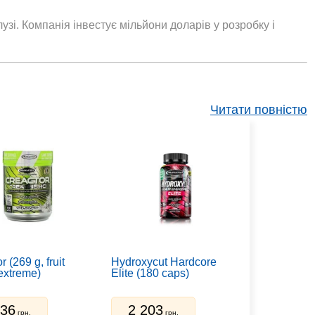
лузі. Компанія інвестує мільйони доларів у розробку і
Читати повністю
r (269 g, fruit
Hydroxycut Hardcore
extreme)
Elite (180 caps)
636
2 203
грн.
грн.