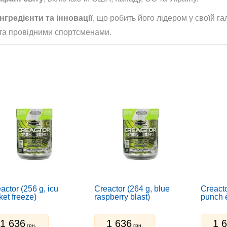
нгредієнти та інновації
, що робить його лідером у своїй га
 та провідними спортсменами.
сту
шення жиру
 вуглеводи
бета-аланіном
actor (256 g, icu
Creactor (264 g, blue
Creacto
ket freeze)
raspberry blast)
punch 
і електролітами
1 636
1 636
1 
грн.
грн.