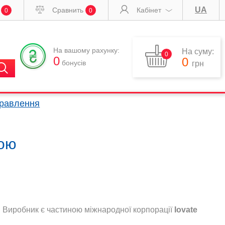
UA
и
Сравнить
Кабінет
0
0
На вашому рахунку:
На суму:
0
0
0
бонусів
грн
правлення
кою
. Виробник є частиною міжнародної корпорації
Iovate