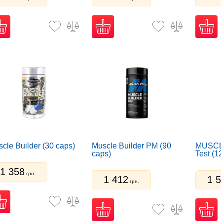
ми
GMP
, перевіряється на чистоту та безпечність, не містить
терів, легкоатлетів, фітнес-моделей та всіх, хто прагне до 
cle Builder (30 caps)
Muscle Builder PM (90
MUSCL
caps)
Test (1
1 358
грн.
1 412
1 
грн.