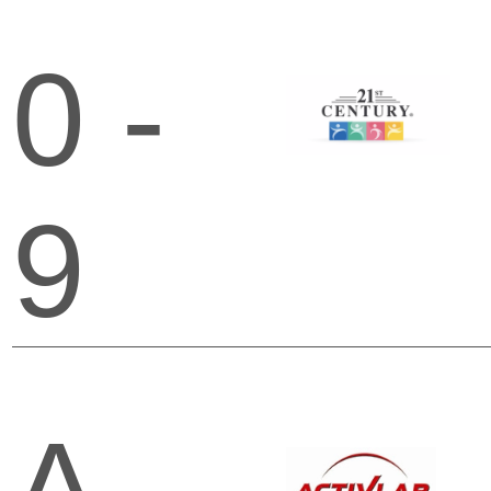
0 -
9
A