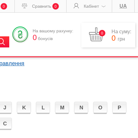
UA
и
Сравнить
Кабінет
0
0
На вашому рахунку:
На суму:
0
0
0
бонусів
грн
правлення
J
K
L
M
N
O
P
С