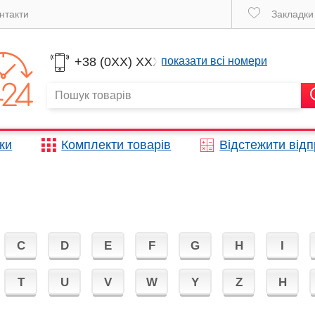
нтакти
Закладк
+38 (0XX) XXX
показати всі номери
жки
Комплекти товарів
Відстежити від
C
D
E
F
G
H
I
T
U
V
W
Y
Z
Н