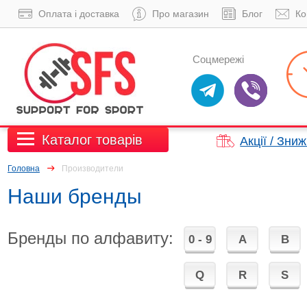
Оплата і доставка
Про магазин
Блог
Ко
Соцмережі
Каталог товарів
Акції / Зни
Головна
Производители
Наши бренды
Бренды по алфавиту:
0 - 9
A
B
Q
R
S