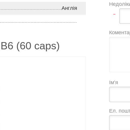
Недолік
Англія
-
Комента
6 (60 caps)
Ім’я
Ел. пош