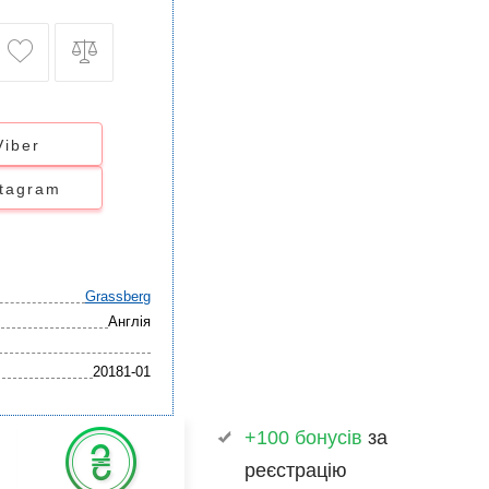
Viber
stagram
Grassberg
Англія
20181-01
+100 бонусів
за
реєстрацію