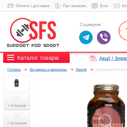
Оплата і доставка
Про магазин
Блог
Ко
Соцмережі
Каталог товарів
Акції / Зни
Головна
Витамины и минералы
Магній
Magnesium Premium
+ 5 бонусів
+ 10 бонусів