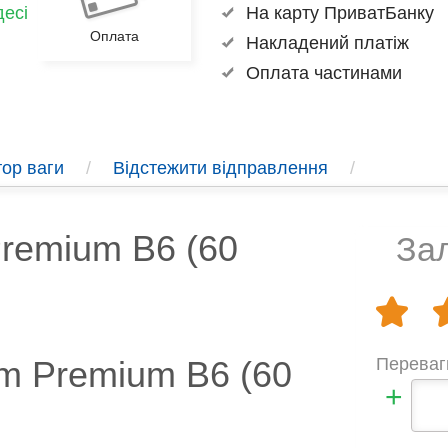
есі
На карту ПриватБанку
Оплата
Накладений платіж
Оплата частинами
ор ваги
/
Відстежити відправлення
/
remium B6 (60
Зал
m Premium B6 (60
Переваг
+