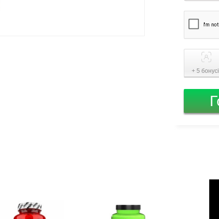
+ 5 бонус
Г