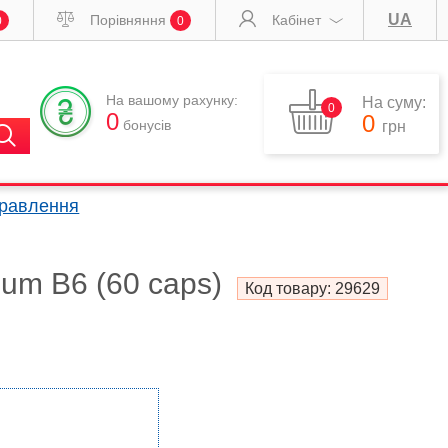
UA
Порівняння
Кабінет
0
0
На вашому рахунку:
На суму:
0
0
0
бонусів
грн
правлення
um B6 (60 caps)
Код товару:
29629