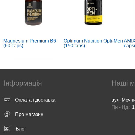
Magnesium Premium B6
Optimum Nutrition Opti-Men
AMIX
(60 caps)
(150 tabs)
caps
Інформація
Наші м
Оплата і доставка
вул. Мечн
Пн - Нд :
1
AMIX Performance Amix
Multivitamin for Men (60
Purit
Про магазин
Creatine Creapure - 300 g
tabs)
1000
Блог