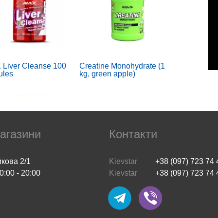
 Liver Cleanse 100
Creatine Monohydrate (1
ules
kg, green apple)
агазини
Контакти
икова 2/1
Kievstar
+38 (097) 723 74 
0:00 - 20:00
Kievstar
+38 (097) 723 74 
an's Pride vitamin d3
Inositol 500 mg (100 veg
0 iu 200 капс
caps)