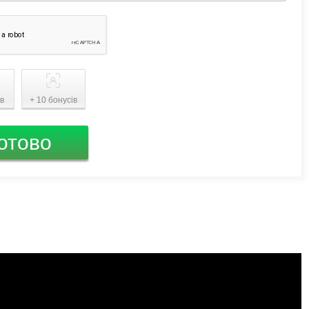
ів
+ 10 бонусів
отово