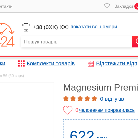
нтакти
Закладки
+38 (0XX) XXX
показати всі номери
жки
Комплекти товарів
Відстежити від
 B6 (60 caps)
Magnesium Premi
0 відгуків
0
человекам понравилась
622