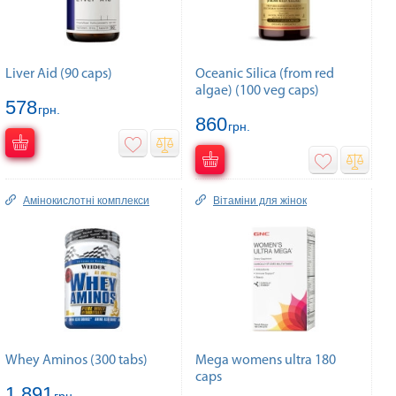
Liver Aid (90 caps)
Oceanic Silica (from red
algae) (100 veg caps)
578
грн.
860
грн.
Амінокислотні комплекси
Вітаміни для жінок
Whey Aminos (300 tabs)
Mega womens ultra 180
caps
1 891
грн.