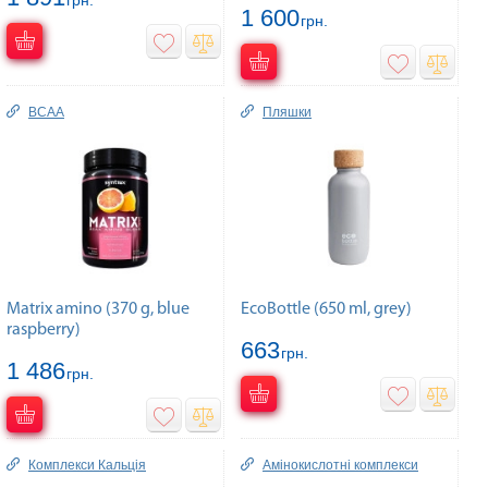
1 600
грн.
BCAA
Пляшки
Matrix amino (370 g, blue
EcoBottle (650 ml, grey)
raspberry)
663
грн.
1 486
грн.
Комплекcи Кальція
Амінокислотні комплекси