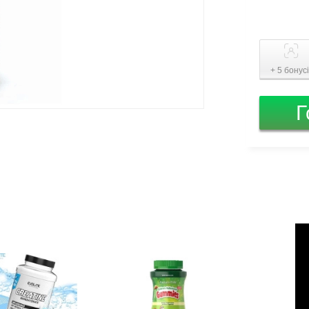
+ 5 бонус
Г