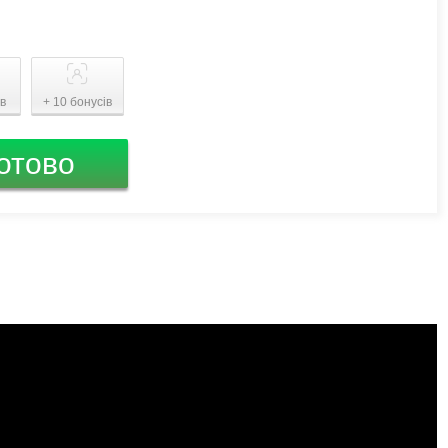
ів
+ 10 бонусів
отово