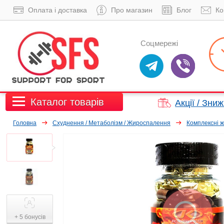
Оплата і доставка
Про магазин
Блог
Ко
Соцмережі
Каталог товарів
Акції / Зни
Головна
Схуднення / Метаболізм / Жироспалення
Комплексні 
+ 5 бонусів