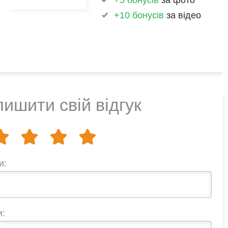
+5 бонусів
за фото
+10 бонусів
за відео
ишити свій відгук
и:
и: