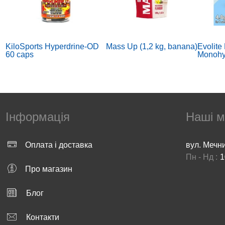
KiloSports Hyperdrine-OD
Mass Up (1,2 kg, banana)
Evolite 
60 caps
Monohy
Інформація
Наші м
Оплата і доставка
вул. Мечн
Пн - Нд :
1
Fenugreek 500 mg (100 veg
MASS XXL (4,8 kg,
Nine
Про магазин
caps)
strawberry)
pine
Блог
Контакти