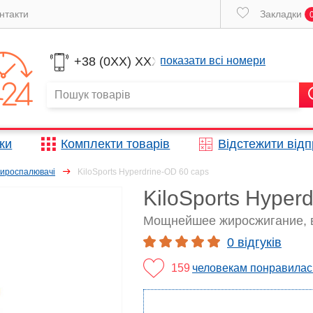
нтакти
Закладки
+38 (0XX) XXX
показати всі номери
жки
Комплекти товарів
Відстежити від
жироспалювачі
KiloSports Hyperdrine-OD 60 caps
KiloSports Hyper
Мощнейшее жиросжигание, в
0 відгуків
159
человекам понравилас