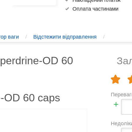
Накладений платіж
Оплата частинами
ор ваги
/
Відстежити відправлення
/
yperdrine-OD 60
Зал
e-OD 60 caps
Переваг
+
Недолік