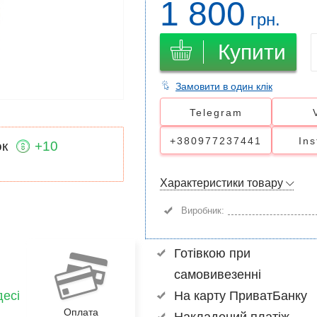
1 800
грн.
Купити
Замовити в один клік
Telegram
+380977237441
In
ок
+10
Характеристики товару
Виробник:
Готівкою при
самовивезенні
есі
На карту ПриватБанку
Оплата