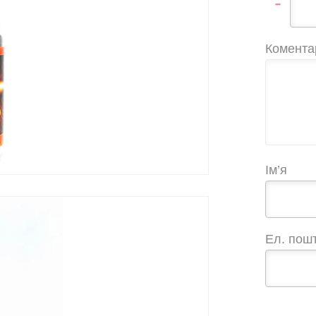
-
Комента
Ім’я
Ел. пош