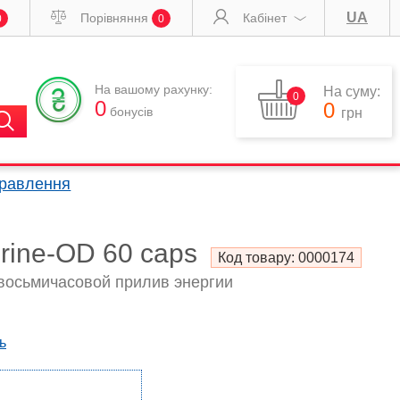
UA
Порівняння
Кабінет
0
0
На вашому рахунку:
На суму:
0
0
0
бонусів
грн
правлення
drine-OD 60 caps
Код товару:
0000174
осьмичасовой прилив энергии
ь