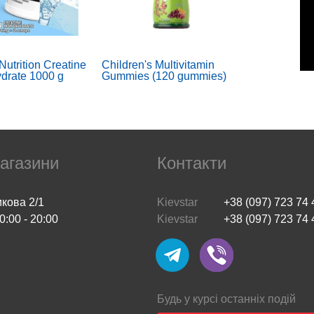
Nutrition Creatine
Children's Multivitamin
drate 1000 g
Gummies (120 gummies)
агазини
Контакти
икова 2/1
Kievstar
+38 (097) 723 74 
0:00 - 20:00
Kievstar
+38 (097) 723 74 
 Aminos (330 g,
Optimum Nutrition
apple)
Glutamine 300 г
Будь у курсі останніх подій