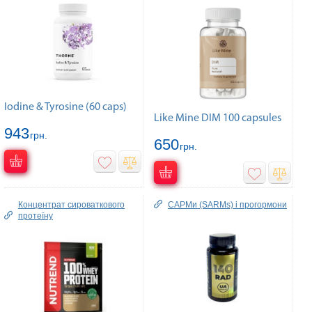
Iodine & Tyrosine (60 caps)
Like Mine DIM 100 capsules
943
грн.
650
грн.
Концентрат сироваткового
САРМи (SARMs) і прогормони
протеїну