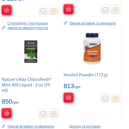
Суперфуди / Натуральні
Окремі вітаміни та мінерали
джерела мікронутрієнтів
Inositol Powder (113 g)
Nature's Way Chlorofresh®
813
Mint 40X Liquid - 2 oz (59
грн.
ml)
850
грн.
Окремі вітаміни та мінерали
Догляд за ротовою