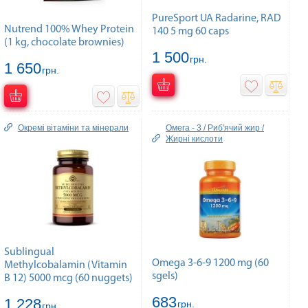
PureSport UA Radarine, RAD
Nutrend 100% Whey Protein
140 5 mg 60 caps
(1 kg, chocolate brownies)
1 500
грн.
1 650
грн.
Окремі вітаміни та мінерали
Омега - 3 / Риб'ячий жир /
Жирні кислоти
Sublingual
Omega 3-6-9 1200 mg (60
Methylcobalamin (Vitamin
sgels)
B 12) 5000 mcg (60 nuggets)
683
1 228
грн.
грн.