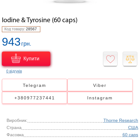
Iodine & Tyrosine (60 caps)
Код товару:
28567
943
грн.
Купити
0 відгуків
Telegram
Viber
+380977237441
Instagram
Виробник:
Thorne Research
Страна
США
Фасовка
60 caps