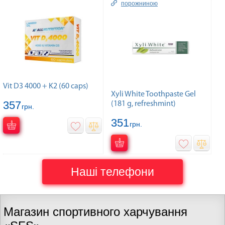
порожниною
Vit D3 4000 + K2 (60 caps)
Xyli White Toothpaste Gel
357
(181 g, refreshmint)
грн.
351
грн.
Наші телефони
Магазин спортивного харчування