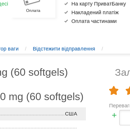
есі
На карту ПриватБанку
Оплата
Накладений платіж
Оплата частинами
ор ваги
/
Відстежити відправлення
/
 (60 softgels)
Зал
 mg (60 softgels)
Переваг
+
США