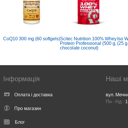
CoQ10 300 mg (60 softgels)
Scitec Nutrition 100% Whey
Iso W
Protein Professional (500 g,
(25 g
chocolate coconut)
Інформація
Наші м
Оплата і доставка
вул. Мечн
Пн - Нд :
1
Про магазин
BCAA Flash Zero (500 g,
Calcium with Magnesium &
Modal
peach ice tea)
Vitamin D3 (180 tab)
Table
Блог