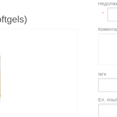
Недолік
-
tgels)
Комента
Ім’я
Ел. пош