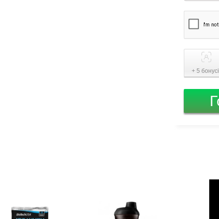
+ 5 бонус
Г