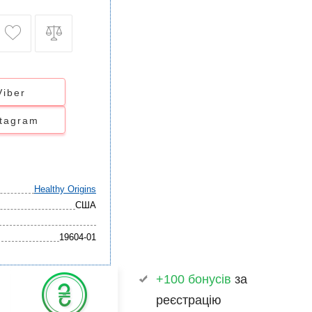
Viber
stagram
Healthy Origins
США
19604-01
+100 бонусів
за
реєстрацію