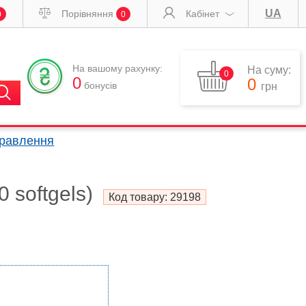
UA
Порівняння
Кабінет
0
0
На вашому рахунку:
На суму:
0
0
0
бонусів
грн
правлення
 softgels)
Код товару:
29198