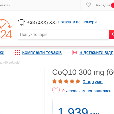
нтакти
Закладки
+38 (0XX) XXX
показати всі номери
жки
Комплекти товарів
Відстежити від
 (60 softgels)
CoQ10 300 mg (60
0 відгуків
0
человекам понравилась
1 939