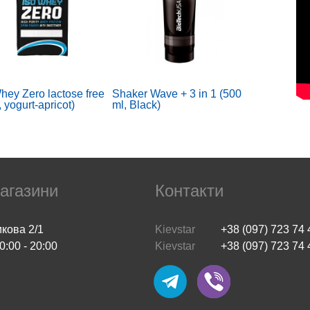
hey Zero lactose free
Shaker Wave + 3 in 1 (500
, yogurt-apricot)
ml, Black)
агазини
Контакти
икова 2/1
Kievstar
+38 (097) 723 74 
0:00 - 20:00
Kievstar
+38 (097) 723 74 
ert 200 Modafinil
Artvigil-150 Armodafinil
ts IP 10 tablets
Tablets (10 таблеток)