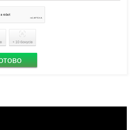
ів
+ 10 бонусів
отово