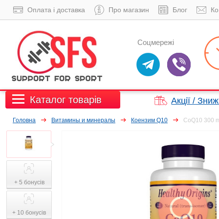
Оплата і доставка
Про магазин
Блог
Ко
Соцмережі
Каталог товарів
Акції / Зни
Головна
Витамины и минералы
Коензим Q10
CoQ10 300 mg
+ 5 бонусів
+ 10 бонусів