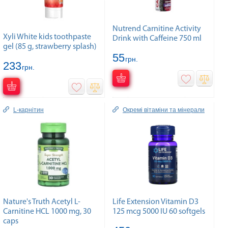
Nutrend Carnitine Activity
Xyli White kids toothpaste
Drink with Caffeine 750 ml
gel (85 g, strawberry splash)
55
грн.
233
грн.
L-карнітин
Окремі вітаміни та мінерали
Nature's Truth Acetyl L-
Life Extension Vitamin D3
Carnitine HCL 1000 mg, 30
125 mcg 5000 IU 60 softgels
caps