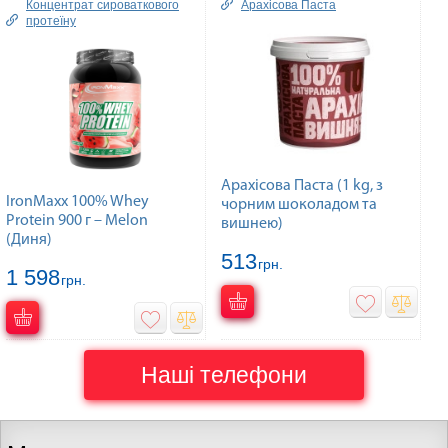
Концентрат сироваткового
Арахісова Паста
протеїну
Арахісова Паста (1 kg, з
IronMaxx 100% Whey
чорним шоколадом та
Protein 900 г – Melon
вишнею)
(Диня)
513
грн.
1 598
грн.
Наші телефони