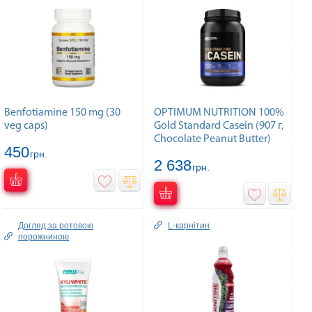
Benfotiamine 150 mg (30
OPTIMUM NUTRITION 100%
veg caps)
Gold Standard Casein (907 г,
Chocolate Peanut Butter)
450
грн.
2 638
грн.
Догляд за ротовою
L-карнітин
порожниною