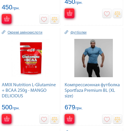
450
грн.
450
грн.
Окремі амінокислоти
футболки
AMIX Nutrition L-Glutamine
Компрессионная футболка
+ BCAA 250g - MANGO
Sportfaza Premium BL (XL
DELICIOUS
size)
500
679
грн.
грн.