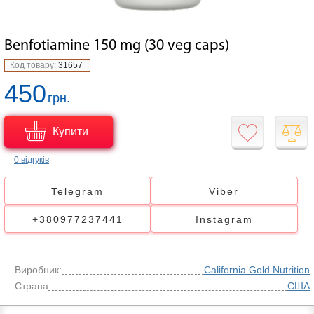
Benfotiamine 150 mg (30 veg caps)
Код товару:
31657
450
грн.
Купити
0 відгуків
Telegram
Viber
+380977237441
Instagram
Виробник:
California Gold Nutrition
Страна
США