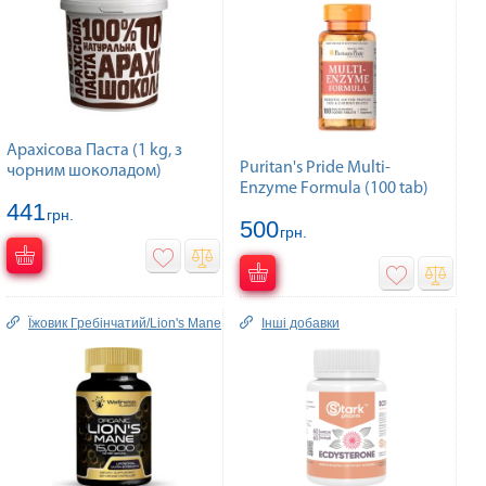
Арахісова Паста (1 kg, з
Puritan's Pride Multi-
чорним шоколадом)
Enzyme Formula (100 tab)
441
грн.
500
грн.
Їжовик Гребінчатий/Lion's Mane
Інші добавки