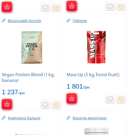
Веганський протеїн
Гейнери
Vegan Protein Blend (1 kg,
Mass Up (5 kg, forest fruit))
banana)
1 801
грн.
1 237
грн.
Комплекcи Кальція
Креатин моногідрат