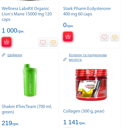
Wellness LabsRX Organic
Stark Pharm Ecdysterone
Lion's Mane 15000 mg 120
400 mg 60 caps
caps
0
грн.
1 000
грн.
Шейкери
Колаген та гiалуронова
кислота
Shaker #TrecTeam (700 ml,
Collagen (300 g, pear)
green)
1 141
219
грн.
грн.