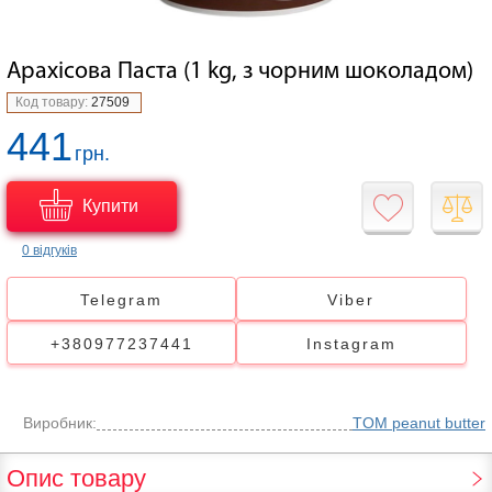
Арахісова Паста (1 kg, з чорним шоколадом)
Код товару:
27509
441
грн.
Купити
0 відгуків
Telegram
Viber
+380977237441
Instagram
Виробник:
TOM peanut butter
Опис товару