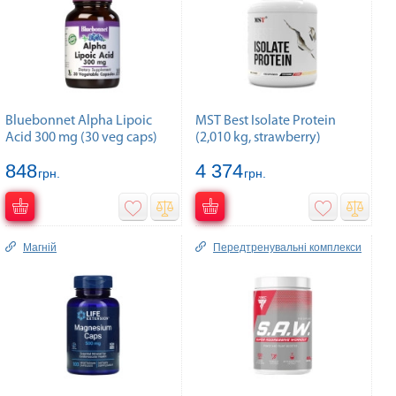
Bluebonnet Alpha Lipoic
MST Best Isolate Protein
Acid 300 mg (30 veg caps)
(2,010 kg, strawberry)
848
4 374
грн.
грн.
Магній
Передтренувальні комплекси