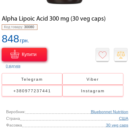
Alpha Lipoic Acid 300 mg (30 veg caps)
Код товару:
30080
848
грн.
Купити
0 відгуків
Telegram
Viber
+380977237441
Instagram
Виробник:
Bluebonnet Nutrition
Страна
США
Фасовка
30 veg caps