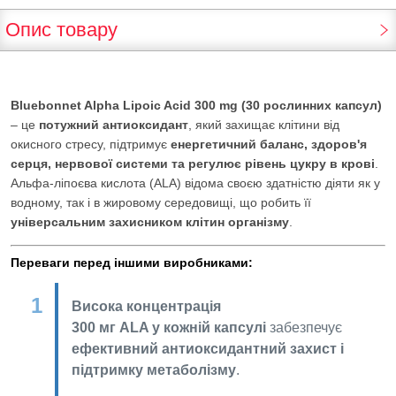
Опис товару
Bluebonnet Alpha Lipoic Acid 300 mg (30 рослинних капсул)
– це
потужний антиоксидант
, який захищає клітини від
окисного стресу, підтримує
енергетичний баланс, здоров'я
серця, нервової системи та регулює рівень цукру в крові
.
Альфа-ліпоєва кислота (ALA) відома своєю здатністю діяти як у
водному, так і в жировому середовищі, що робить її
універсальним захисником клітин організму
.
Переваги перед іншими виробниками:
Висока концентрація
300 мг ALA у кожній капсулі
забезпечує
ефективний антиоксидантний захист і
підтримку метаболізму
.