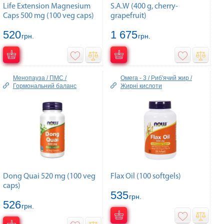
Life Extension Magnesium
S.A.W (400 g, cherry-
Caps 500 mg (100 veg caps)
grapefruit)
520
1 675
грн.
грн.
Менопауза / ПМС /
Омега - 3 / Риб'ячий жир /
Гормональний баланс
Жирні кислоти
Dong Quai 520 mg (100 veg
Flax Oil (100 softgels)
caps)
535
грн.
526
грн.