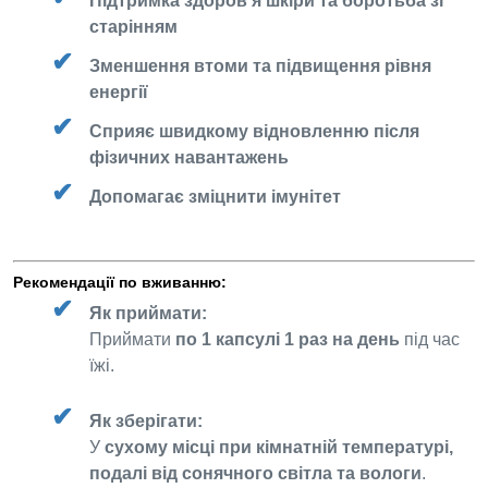
Підтримка здоров’я шкіри та боротьба зі
старінням
Зменшення втоми та підвищення рівня
енергії
Сприяє швидкому відновленню після
фізичних навантажень
Допомагає зміцнити імунітет
Рекомендації по вживанню:
Як приймати:
Приймати
по 1 капсулі 1 раз на день
під час
їжі.
Як зберігати:
У
сухому місці при кімнатній температурі,
подалі від сонячного світла та вологи
.