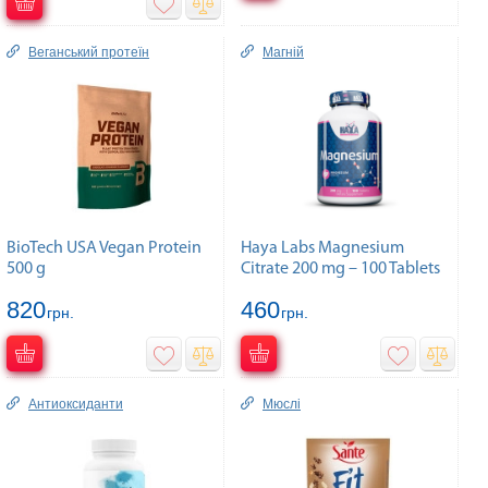
Веганський протеїн
Магній
BioTech USA Vegan Protein
Haya Labs Magnesium
500 g
Citrate 200 mg – 100 Tablets
820
460
грн.
грн.
Антиоксиданти
Мюслі