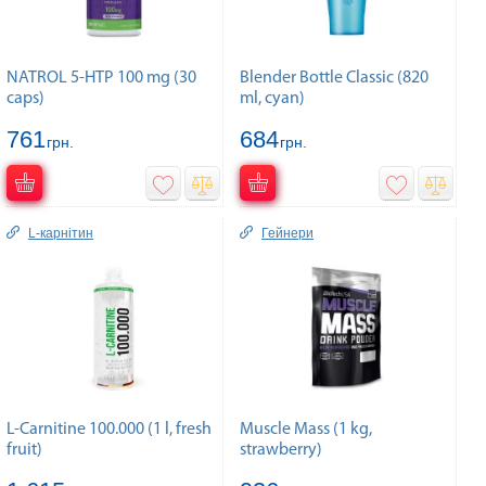
NATROL 5-HTP 100 mg (30
Blender Bottle Classic (820
caps)
ml, cyan)
761
684
грн.
грн.
L-карнітин
Гейнери
L-Carnitine 100.000 (1 l, fresh
Muscle Mass (1 kg,
fruit)
strawberry)