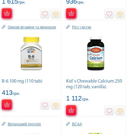
1 615
936
грн.
грн.
Окремі вітаміни та мінерали
Ріст і кістки
B-6 100 mg (110 tab)
Kid`s Chewable Calcium 250
mg (120 tab, vanilla)
413
грн.
1 112
грн.
Веганський протеїн
BCAA