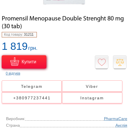
Promensil Menopause Double Strenght 80 mg
(30 tab)
Код товару:
31211
1 819
грн.
Купити
0 відгуків
Telegram
Viber
+380977237441
Instagram
Виробник:
PharmaCare
Страна
Англія