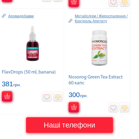
Аромадобавки
Метаболізм / Жироспалення /
Контроль Апетиту
FlavDrops (50 ml, banana)
Nosorog Green Tea Extract
381
60 капс
грн.
300
грн.
Наші телефони