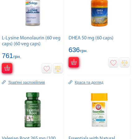
L-Lysine Monolaurin (60 veg
DHEA 50 mg (60 caps)
caps) (60 veg caps)
636
грн.
761
грн.
Трав'яні заспокійливі
Краса та догляд
Valerian Root 265 mg (100
Essentials with Natural