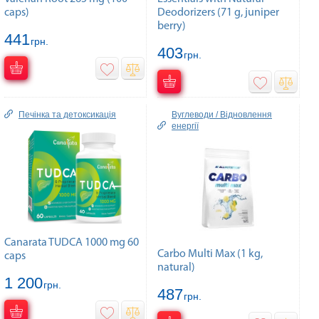
caps)
Deodorizers (71 g, juniper
berry)
441
грн.
403
грн.
Печінка та детоксикація
Вуглеводи / Відновлення
енергії
Canarata TUDCA 1000 mg 60
Carbo Multi Max (1 kg,
caps
natural)
1 200
грн.
487
грн.