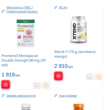
Менопауза / ПМС /
BCAA
Гормональний баланс
Xtend (1179 g, starwberry
Promensil Menopause
mango)
Double Strenght 80 mg (30
2 910
tab)
грн.
1 819
грн.
Окремі амінокислоти
Інші добавки